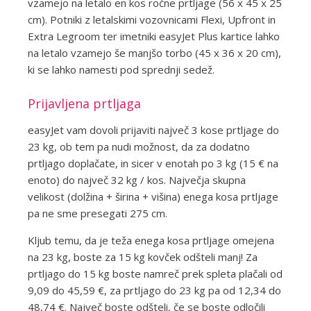
vzamejo na letalo en kos ročne prtljage (56 x 45 x 25
cm). Potniki z letalskimi vozovnicami Flexi, Upfront in
Extra Legroom ter imetniki easyJet Plus kartice lahko
na letalo vzamejo še manjšo torbo (45 x 36 x 20 cm),
ki se lahko namesti pod sprednji sedež.
Prijavljena prtljaga
easyJet vam dovoli prijaviti največ 3 kose prtljage do
23 kg, ob tem pa nudi možnost, da za dodatno
prtljago doplačate, in sicer v enotah po 3 kg (15 € na
enoto) do največ 32 kg / kos. Največja skupna
velikost (dolžina + širina + višina) enega kosa prtljage
pa ne sme presegati 275 cm.
Kljub temu, da je teža enega kosa prtljage omejena
na 23 kg, boste za 15 kg kovček odšteli manj! Za
prtljago do 15 kg boste namreč prek spleta plačali od
9,09 do 45,59 €, za prtljago do 23 kg pa od 12,34 do
48,74 €. Največ boste odšteli, če se boste odločili