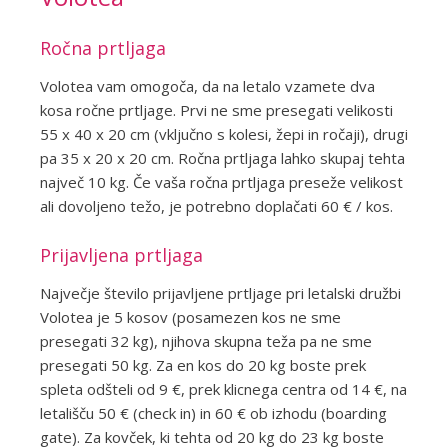
Ročna prtljaga
Volotea vam omogoča, da na letalo vzamete dva
kosa ročne prtljage. Prvi ne sme presegati velikosti
55 x 40 x 20 cm (vključno s kolesi, žepi in ročaji), drugi
pa 35 x 20 x 20 cm. Ročna prtljaga lahko skupaj tehta
največ 10 kg. Če vaša ročna prtljaga preseže velikost
ali dovoljeno težo, je potrebno doplačati 60 € / kos.
Prijavljena prtljaga
Največje število prijavljene prtljage pri letalski družbi
Volotea je 5 kosov (posamezen kos ne sme
presegati 32 kg), njihova skupna teža pa ne sme
presegati 50 kg. Za en kos do 20 kg boste prek
spleta odšteli od 9 €, prek klicnega centra od 14 €, na
letališču 50 € (check in) in 60 € ob izhodu (boarding
gate). Za kovček, ki tehta od 20 kg do 23 kg boste