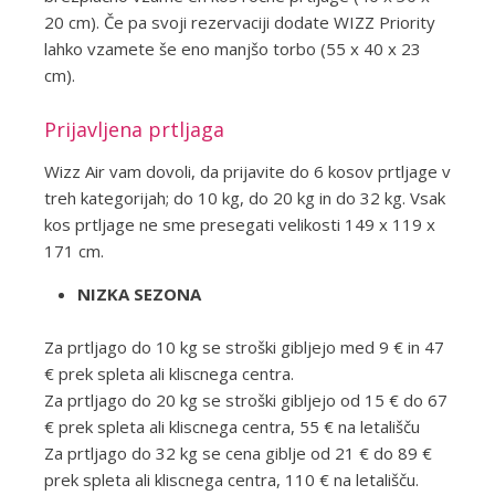
20 cm). Če pa svoji rezervaciji dodate WIZZ Priority
lahko vzamete še eno manjšo torbo (55 x 40 x 23
cm).
Prijavljena prtljaga
Wizz Air vam dovoli, da prijavite do 6 kosov prtljage v
treh kategorijah; do 10 kg, do 20 kg in do 32 kg. Vsak
kos prtljage ne sme presegati velikosti 149 x 119 x
171 cm.
NIZKA SEZONA
Za prtljago do 10 kg se stroški gibljejo med 9 € in 47
€ prek spleta ali kliscnega centra.
Za prtljago do 20 kg se stroški gibljejo od 15 € do 67
€ prek spleta ali kliscnega centra, 55 € na letališču
Za prtljago do 32 kg se cena giblje od 21 € do 89 €
prek spleta ali kliscnega centra, 110 € na letališču.