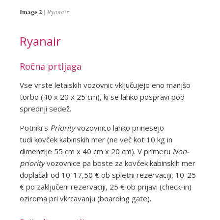
Image 2
Ryanair
Ryanair
Ročna prtljaga
Vse vrste letalskih vozovnic vključujejo eno manjšo
torbo (40 x 20 x 25 cm), ki se lahko pospravi pod
sprednji sedež.
Potniki s
Priority
vozovnico lahko prinesejo
tudi kovček kabinskih mer (ne več kot 10 kg in
dimenzije 55 cm x 40 cm x 20 cm). V primeru
Non-
priority
vozovnice pa boste za kovček kabinskih mer
doplačali od 10-17,50 € ob spletni rezervaciji, 10-25
€ po zaključeni rezervaciji, 25 € ob prijavi (check-in)
oziroma ​​pri vkrcavanju (boarding gate).