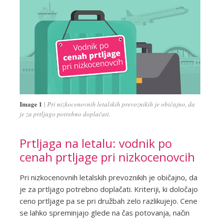
Image 1
Pri nizkocenovnih letalskih prevoznikih je običajno, da
je za prtljago potrebno doplačati.
Prtljaga na letalu: vodnik po
cenah prtljage pri nizkocenovcih
Pri nizkocenovnih letalskih prevoznikih je običajno, da
je za prtljago potrebno doplačati. Kriteriji, ki določajo
ceno prtljage pa se pri družbah zelo razlikujejo. Cene
se lahko spreminjajo glede na čas potovanja, način