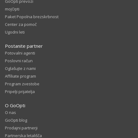
GoOpti prevozi
mojOpti
Paket Popolna brezskrbnost
Center za pomoč
Ugodni leti
Postanite partner
Potovalni agenti
Poslovni račun
Oglašujte z nami
Affiliate program
Program zvestobe
Pripelji prijatelja
O GoOpti
O nas
GoOpti blog
Prodajni partnerji
Partnerska letališča