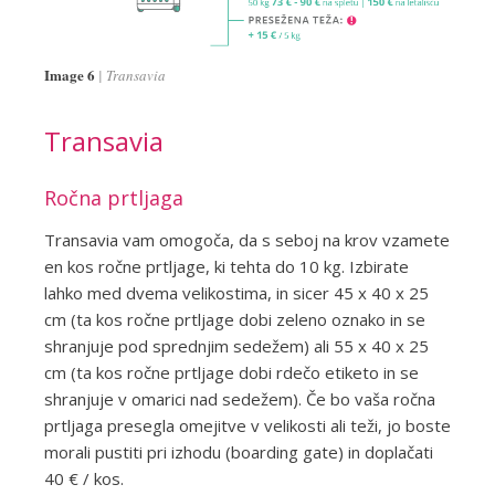
Image 6
Transavia
Transavia
Ročna prtljaga
Transavia vam omogoča, da s seboj na krov vzamete
en kos ročne prtljage, ki tehta do 10 kg. Izbirate
lahko med dvema velikostima, in sicer 45 x 40 x 25
cm (ta kos ročne prtljage dobi zeleno oznako in se
shranjuje pod sprednjim sedežem) ali 55 x 40 x 25
cm (ta kos ročne prtljage dobi rdečo etiketo in se
shranjuje v omarici nad sedežem). Če bo vaša ročna
prtljaga presegla omejitve v velikosti ali teži, jo boste
morali pustiti pri izhodu (boarding gate) in doplačati
40 € / kos.