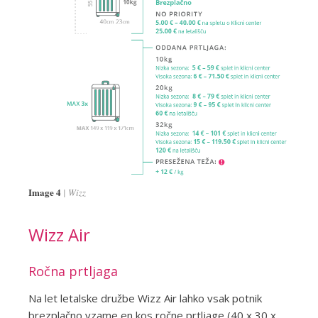
Image 4
Wizz
Wizz Air
Ročna prtljaga
Na let letalske družbe Wizz Air lahko vsak potnik
brezplačno vzame en kos ročne prtljage (40 x 30 x