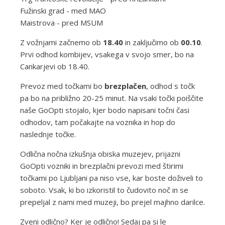
Fužinski grad - med MAO
Maistrova - pred MSUM
Z vožnjami začnemo ob
18.40
in zaključimo ob
00.10
.
Prvi odhod kombijev, vsakega v svojo smer, bo na
Cankarjevi ob 18.40.
Prevoz med točkami bo
brezplačen
, odhod s točk
pa bo na približno 20-25 minut. Na vsaki točki poiščite
naše GoOpti stojalo, kjer bodo napisani točni časi
odhodov, tam počakajte na voznika in hop do
naslednje točke.
Odlična nočna izkušnja obiska muzejev, prijazni
GoOpti vozniki in brezplačni prevozi med štirimi
točkami po Ljubljani pa niso vse, kar boste doživeli to
soboto. Vsak, ki bo izkoristil to čudovito noč in se
prepeljal z nami med muzeji, bo prejel majhno darilce.
Zveni odlično? Ker je odlično! Sedaj pa si le