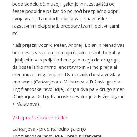
bodo sodelujoči muzeji, galerije in razstavišča od
šeste popoldne pa kar do polnoči brezplačno odprli
svoja vrata. Tam bodo obiskovalce navdušili z
razstavnimi eksponati, predstavitvami, delavnicami
itd.
Naši prijazni vozniki Peter, Andrej, Bojan in Nenad vas
bodo vsak v svojem kombiju čakali na štirih točkah v
Ljubljani in vas peljali od enega muzeja do drugega,
da boste lahko mirno, enostavno in varno prehajali
med muzeji in galerijami. Dva voznika bosta vozila v
eno smer (Cankarjeva > Maistrova > Fužinski grad >
Trg francoske revolucije), druga dva pa v drugo smer
(Cankarjeva > Trg francoske revolucije > Fužinski grad
> Maistrova).
Vstopne/izstopne točke:
Cankarjeva - pred Narodno galerijo
Trg francoske revolucije - pred Križankami