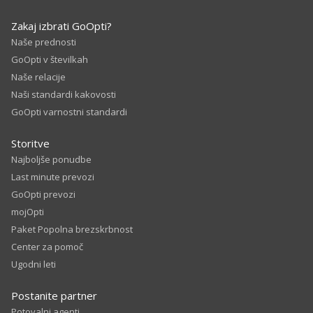
Zakaj izbrati GoOpti?
Naše prednosti
GoOpti v številkah
Naše relacije
Naši standardi kakovosti
GoOpti varnostni standardi
Storitve
Najboljše ponudbe
Last minute prevozi
GoOpti prevozi
mojOpti
Paket Popolna brezskrbnost
Center za pomoč
Ugodni leti
Postanite partner
Potovalni agenti