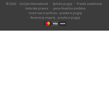
© 2026
GoOpti International
Splošni pogoji
Pravila zasebnosti
Avtorske pravice
Javna finančna sredstva
Oceni nas in prihrani - pravila in pogoji
Rezerviraj vnaprej - pravila in pogoji