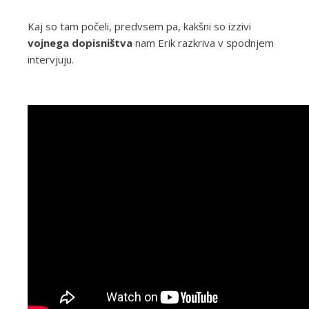
Kaj so tam počeli, predvsem pa, kakšni so izzivi
vojnega dopisništva
nam Erik razkriva v spodnjem
intervjuju.