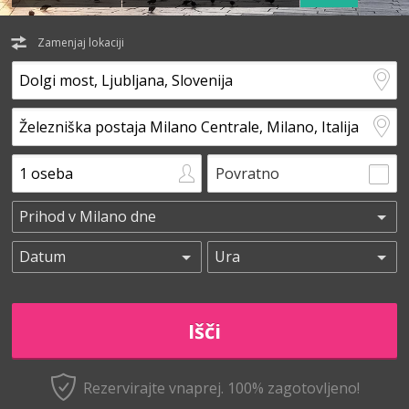
Zamenjaj lokaciji
Povratno
Rezervirajte vnaprej.
100% zagotovljeno!