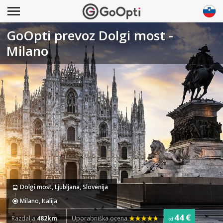
GoOpti prevoz Dolgi most -
Milano
Dolgi most, Ljubljana, Slovenija
Milano, Italija
44 €
Razdalja
482km
Uporabniška ocena
od