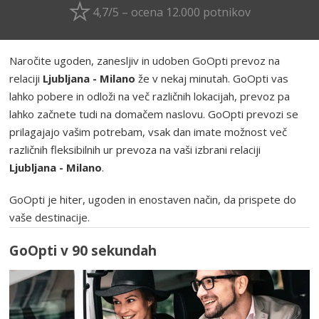
4,7/5 – ocena 12.000 potnikov
Naročite ugoden, zanesljiv in udoben GoOpti prevoz na
relaciji
Ljubljana - Milano
že v nekaj minutah. GoOpti vas
lahko pobere in odloži na več različnih lokacijah, prevoz pa
lahko začnete tudi na domačem naslovu. GoOpti prevozi se
prilagajajo vašim potrebam, vsak dan imate možnost več
različnih fleksibilnih ur prevoza na vaši izbrani relaciji
Ljubljana - Milano
.
GoOpti je hiter, ugoden in enostaven način, da prispete do
vaše destinacije.
GoOpti v 90 sekundah