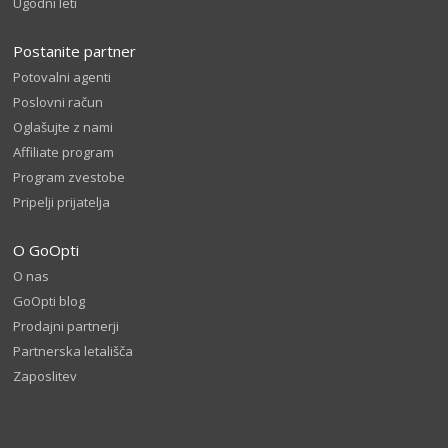
Ugodni leti
Postanite partner
Potovalni agenti
Poslovni račun
Oglašujte z nami
Affiliate program
Program zvestobe
Pripelji prijatelja
O GoOpti
O nas
GoOpti blog
Prodajni partnerji
Partnerska letališča
Zaposlitev