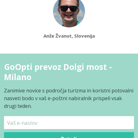
Anže Žvanut, Slovenija
GoOpti prevoz Dolgi most -
Milano
Zanimive novice s področja turizma in koristni potovalni
nasveti bodo v vaš e-poštni nabiralnik prispeli vsak
drugi teden.