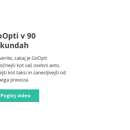
Opti v 90
ekundah
verite, zakaj je GoOpti
ročnejši kot vaš osebni avto,
jši kot taksi in zanesljivejši od
nega prevoza.
Poglej video