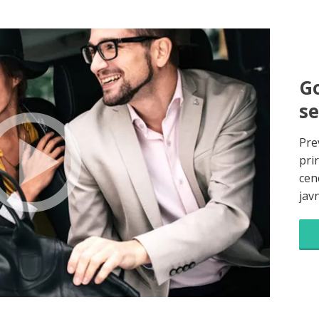
Go
s
Pre
pri
cene
jav