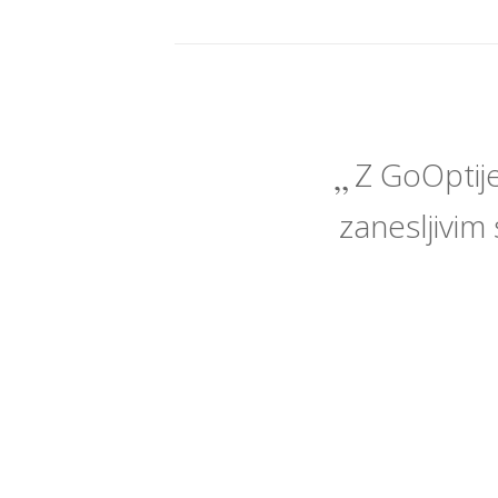
Z GoOptije
zanesljivim