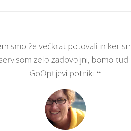
m smo že večkrat potovali in ker sm
 servisom zelo zadovoljni, bomo tudi
GoOptijevi potniki.