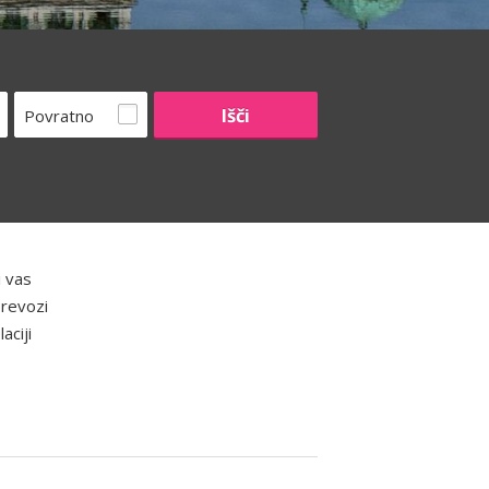
Povratno
i vas
prevozi
aciji