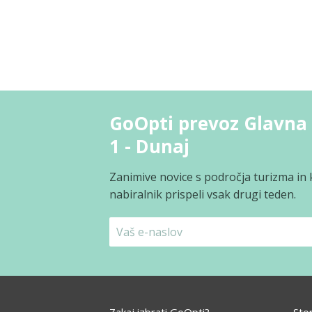
GoOpti prevoz Glavna 
1 - Dunaj
Zanimive novice s področja turizma in 
nabiralnik prispeli vsak drugi teden.