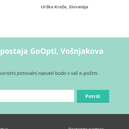
Urška Kreže, Slovenija
postaja GoOpti, Vošnjakova
koristni potovalni nasveti bodo v vaš e-poštni
Potrdi