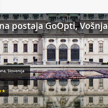
na postaja GoOpti, Vošnja
ana, Slovenija