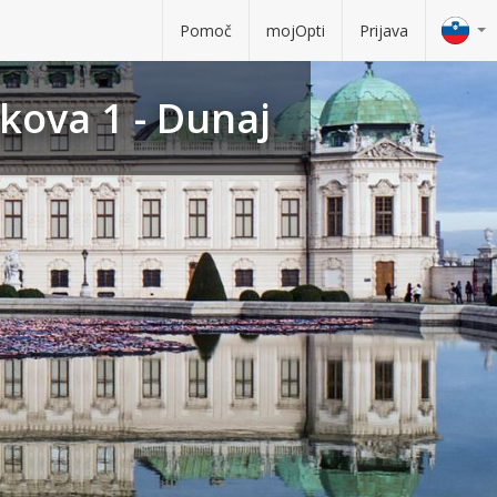
Pomoč
mojOpti
Prijava
kova 1 - Dunaj