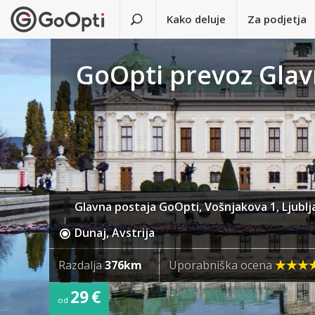
Kako deluje
Za podjetja
GoOpti prevoz Glav
Glavna postaja GoOpti, Vošnjakova 1, Ljublj
Dunaj, Avstrija
Razdalja
376km
Uporabniška ocena
29 €
od