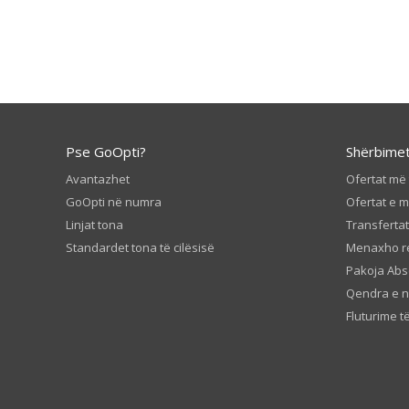
Pse GoOpti?
Shërbime
Avantazhet
Ofertat më 
GoOpti në numra
Ofertat e m
Linjat tona
Transferta
Standardet tona të cilësisë
Menaxho r
Pakoja Abs
Qendra e 
Fluturime të