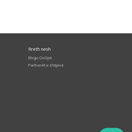
Rreth nesh
Blogu GoOpti
Partnerët e shitjeve