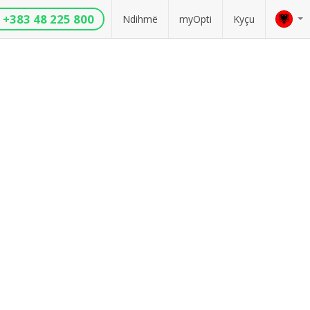
+383 48 225 800
Ndihmë
myOpti
Kyçu