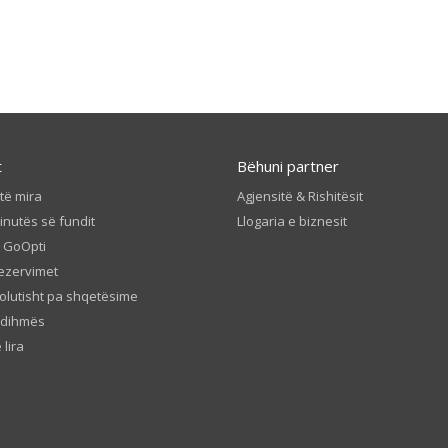
t
Bëhuni partner
të mira
Agjensitë & Rishitësit
inutës së fundit
Llogaria e biznesit
t GoOpti
ezervimet
olutisht pa shqetësime
ndihmës
 lira