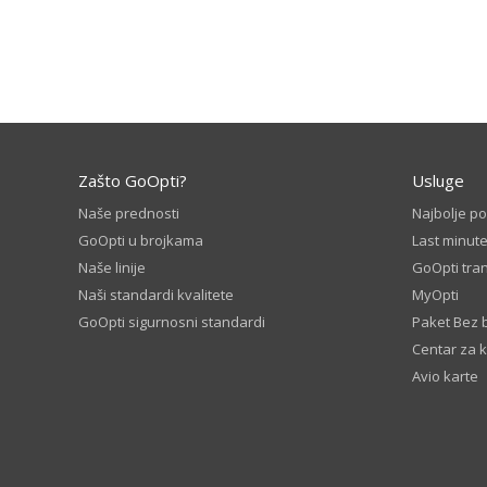
Zašto GoOpti?
Usluge
Naše prednosti
Najbolje p
GoOpti u brojkama
Last minut
Naše linije
GoOpti tran
Naši standardi kvalitete
MyOpti
GoOpti sigurnosni standardi
Paket Bez 
Centar za 
Avio karte