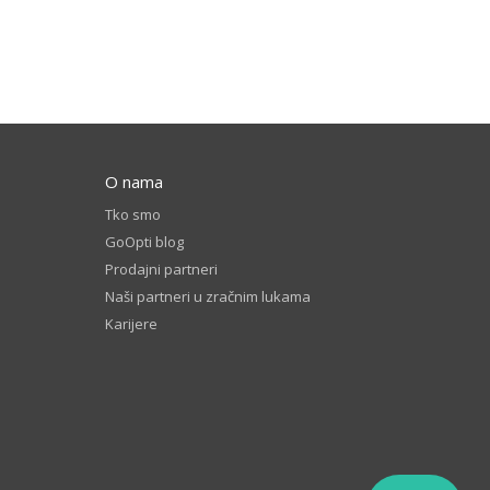
O nama
Tko smo
GoOpti blog
Prodajni partneri
Naši partneri u zračnim lukama
Karijere