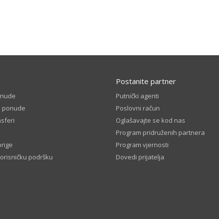
Postanite partner
onude
Putnički agenti
e ponude
Poslovni račun
sferi
Oglašavajte se kod nas
Program pridruženih partnera
brige
Program vjernosti
korisničku podršku
Dovedi prijatelja