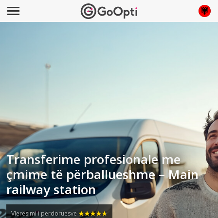
Transferime profesionale me
çmime të përballueshme – Main
railway station
Vlerësimi i përdoruesve