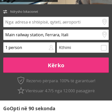
Ndrysho lokacionet
Kthimi
Rezervo përpara. 100% të garantuar!
Vlerësuar 4.7/5 nga 12.000 pasagjerë
GoOpti në 90 sekonda