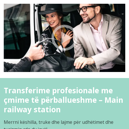
Transferime profesionale me
çmime të përballueshme – Main
railway station
Merrni këshilla, truke dhe lajme për udhëtimet dhe