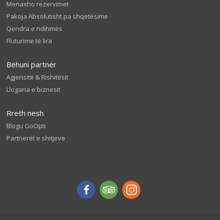
Menaxho rezervimet
Pakoja Absolutisht pa shqetësime
Qendra e ndihmës
Fluturime të lira
Bëhuni partner
Agjensitë & Rishitësit
Llogaria e biznesit
Rreth nesh
Blogu GoOpti
Partnerët e shitjeve