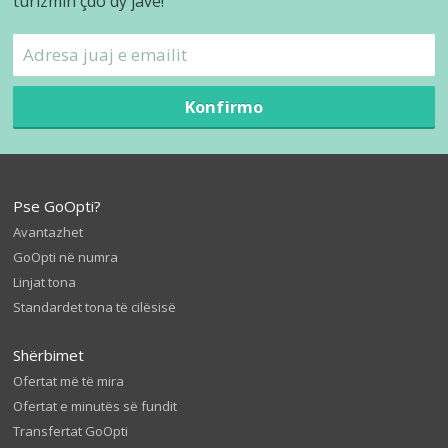
turizmin çdo dy javë!
Konfirmo
Pse GoOpti?
Avantazhet
GoOpti në numra
Linjat tona
Standardet tona të cilësisë
Shërbimet
Ofertat më të mira
Ofertat e minutës së fundit
Transfertat GoOpti