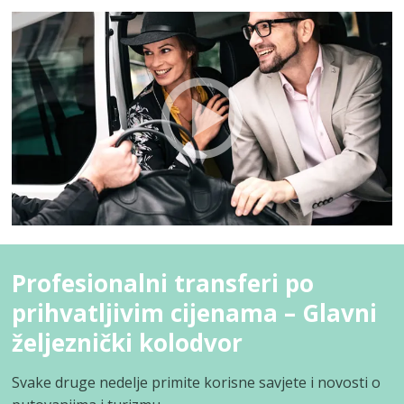
Profesionalni transferi po
prihvatljivim cijenama – Glavni
željeznički kolodvor
Svake druge nedelje primite korisne savjete i novosti o