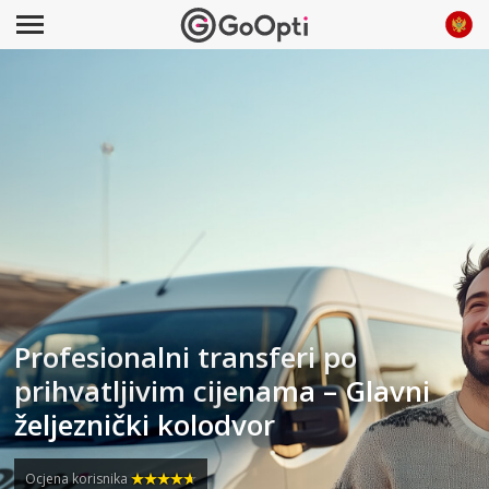
Profesionalni transferi po
prihvatljivim cijenama – Glavni
željeznički kolodvor
Ocjena korisnika