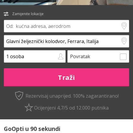
Zamijenite lokacije
Povratak
Rezervisaj unaprijed.
100% zagarantirano!
Ocijenjeni 4,7/5 od 12.000 putnika
GoOpti u 90 sekundi