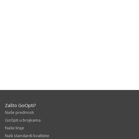
Zašto GoOpti?
Naše prednosti
GoOpti u brojkama
Naše linije
Naši standardi kvalitete