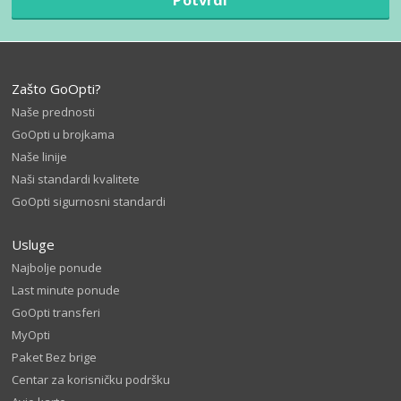
Zašto GoOpti?
Naše prednosti
GoOpti u brojkama
Naše linije
Naši standardi kvalitete
GoOpti sigurnosni standardi
Usluge
Najbolje ponude
Last minute ponude
GoOpti transferi
MyOpti
Paket Bez brige
Centar za korisničku podršku