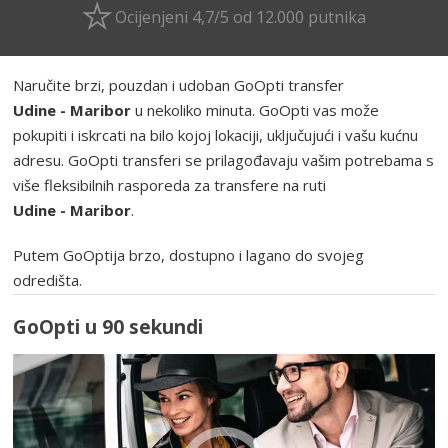
Ocijenjeni 4,7/5 od 12.000 putnika
Naručite brzi, pouzdan i udoban GoOpti transfer
Udine - Maribor
u nekoliko minuta. GoOpti vas može
pokupiti i iskrcati na bilo kojoj lokaciji, uključujući i vašu kućnu
adresu. GoOpti transferi se prilagođavaju vašim potrebama s
više fleksibilnih rasporeda za transfere na ruti
Udine - Maribor
.
Putem GoOptija brzo, dostupno i lagano do svojeg
odredišta.
GoOpti u 90 sekundi