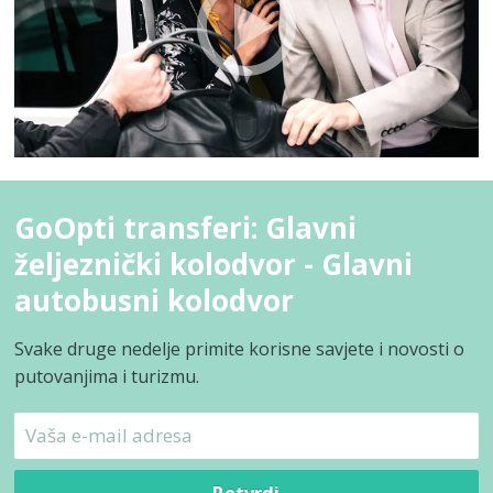
GoOpti transferi: Glavni
željeznički kolodvor - Glavni
autobusni kolodvor
Svake druge nedelje primite korisne savjete i novosti o
putovanjima i turizmu.
Potvrdi