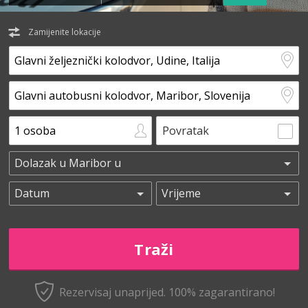
Zamijenite lokacije
Povratak
Rezervisaj unaprijed.
100% zagarantirano!