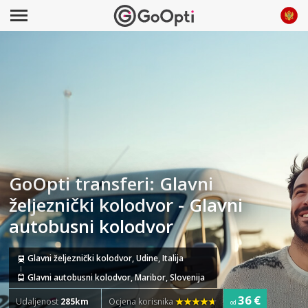
GoOpti transferi: Glavni
željeznički kolodvor - Glavni
autobusni kolodvor
Glavni željeznički kolodvor, Udine, Italija
Glavni autobusni kolodvor, Maribor, Slovenija
36 €
Udaljenost
285km
Ocjena korisnika
od