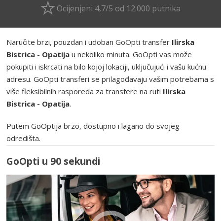
Ocijenjeni 4,7/5 od 12.000 putnika
Naručite brzi, pouzdan i udoban GoOpti transfer
Ilirska
Bistrica - Opatija
u nekoliko minuta. GoOpti vas može
pokupiti i iskrcati na bilo kojoj lokaciji, uključujući i vašu kućnu
adresu. GoOpti transferi se prilagođavaju vašim potrebama s
više fleksibilnih rasporeda za transfere na ruti
Ilirska
Bistrica - Opatija
.
Putem GoOptija brzo, dostupno i lagano do svojeg
odredišta.
GoOpti u 90 sekundi