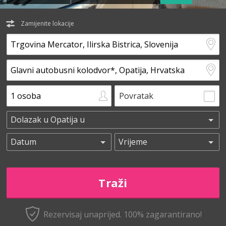
Zamijenite lokacije
Povratak
Rezervisaj unaprijed.
100% zagarantirano!