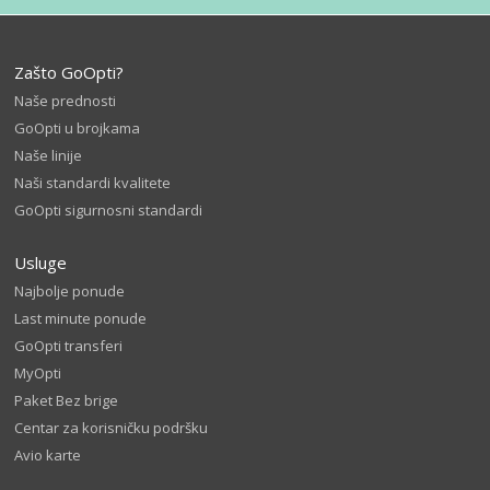
Zašto GoOpti?
Naše prednosti
GoOpti u brojkama
Naše linije
Naši standardi kvalitete
GoOpti sigurnosni standardi
Usluge
Najbolje ponude
Last minute ponude
GoOpti transferi
MyOpti
Paket Bez brige
Centar za korisničku podršku
Avio karte