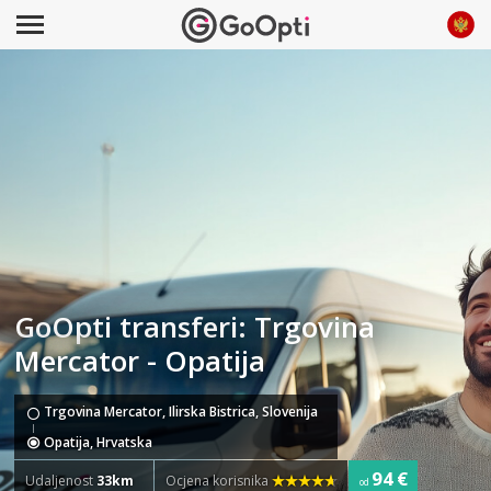
GoOpti transferi: Trgovina
Mercator - Opatija
Trgovina Mercator, Ilirska Bistrica, Slovenija
Opatija, Hrvatska
94 €
Udaljenost
33km
Ocjena korisnika
od