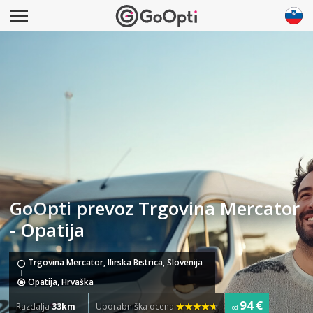
GoOpti prevoz Trgovina Mercator
- Opatija
Trgovina Mercator, Ilirska Bistrica, Slovenija
Opatija, Hrvaška
94 €
Razdalja
33km
Uporabniška ocena
od