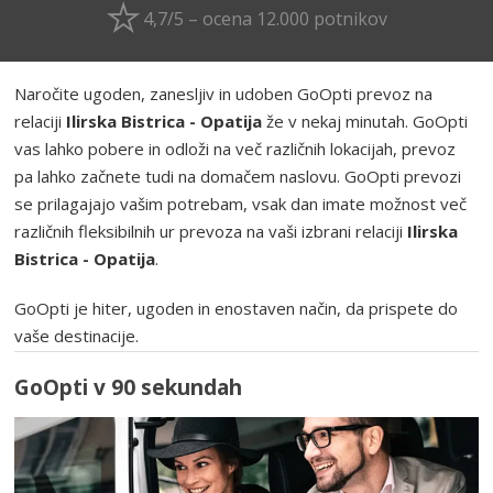
4,7/5 – ocena 12.000 potnikov
Naročite ugoden, zanesljiv in udoben GoOpti prevoz na
relaciji
Ilirska Bistrica - Opatija
že v nekaj minutah. GoOpti
vas lahko pobere in odloži na več različnih lokacijah, prevoz
pa lahko začnete tudi na domačem naslovu. GoOpti prevozi
se prilagajajo vašim potrebam, vsak dan imate možnost več
različnih fleksibilnih ur prevoza na vaši izbrani relaciji
Ilirska
Bistrica - Opatija
.
GoOpti je hiter, ugoden in enostaven način, da prispete do
vaše destinacije.
GoOpti v 90 sekundah