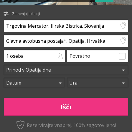
Zamenjaj lokaciji
Povratno
Rezervirajte vnaprej.
100% zagotovljeno!