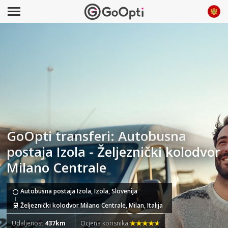
GoOpti transferi: Autobusna
postaja Izola - Željeznički kolodvor
Milano Centrale
Autobusna postaja Izola, Izola, Slovenija
Željeznički kolodvor Milano Centrale, Milan, Italija
Udaljenost
437km
Ocjena korisnika