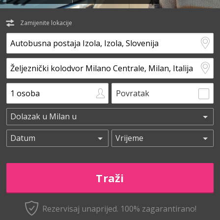
Zamijenite lokacije
Povratak
Rezervisaj unaprijed.
100% zagarantirano!