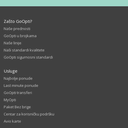
Zašto GoOpti?
Naše prednosti
GoOpti u brojkama
Naše linije
Naši standardi kvalitete
GoOpti sigurnosni standardi
Usluge
Najbolje ponude
Last minute ponude
GoOpti transferi
MyOpti
Paket Bez brige
Centar za korisničku podršku
Avio karte