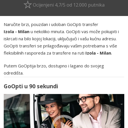
Ocijenjeni 4,7/5 od 12.000 putnika
Naručite brzi, pouzdan i udoban GoOpti transfer
Izola - Milan
u nekoliko minuta. GoOpti vas može pokupiti i
iskrcati na bilo kojoj lokaciji, uključujući i vašu kućnu adresu.
GoOpti transferi se prilagođavaju vašim potrebama s više
fleksibilnih rasporeda za transfere na ruti
Izola - Milan
.
Putem GoOptija brzo, dostupno i lagano do svojeg
odredišta.
GoOpti u 90 sekundi