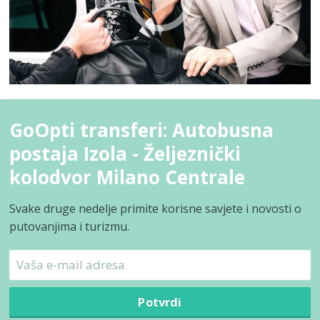
GoOpti transferi: Autobusna
postaja Izola - Željeznički
kolodvor Milano Centrale
Svake druge nedelje primite korisne savjete i novosti o
putovanjima i turizmu.
Potvrdi