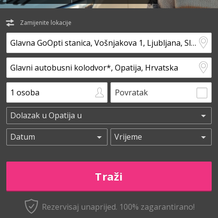
Zamijenite lokacije
Povratak
Rezervisaj unaprijed.
100% zagarantirano!