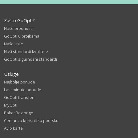
Zašto GoOpti?
Naše prednosti
GoOpti u brojkama
Naše linije
Naši standardi kvalitete
GoOpti sigurnosni standardi
Usluge
Najbolje ponude
Last minute ponude
GoOpti transferi
MyOpti
Paket Bez brige
Centar za korisničku podršku
Avio karte