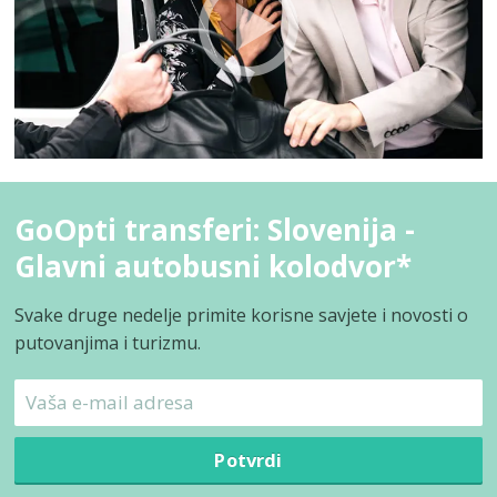
GoOpti transferi: Slovenija -
Glavni autobusni kolodvor*
Svake druge nedelje primite korisne savjete i novosti o
putovanjima i turizmu.
Potvrdi