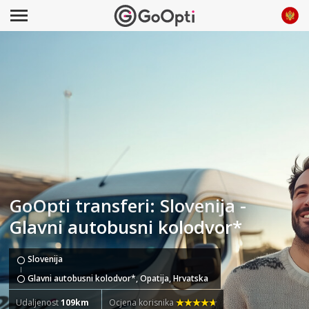
GoOpti transferi: Slovenija -
Glavni autobusni kolodvor*
Slovenija
Glavni autobusni kolodvor*, Opatija, Hrvatska
Udaljenost
109km
Ocjena korisnika