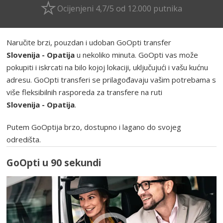
Ocijenjeni 4,7/5 od 12.000 putnika
Naručite brzi, pouzdan i udoban GoOpti transfer
Slovenija - Opatija
u nekoliko minuta. GoOpti vas može
pokupiti i iskrcati na bilo kojoj lokaciji, uključujući i vašu kućnu
adresu. GoOpti transferi se prilagođavaju vašim potrebama s
više fleksibilnih rasporeda za transfere na ruti
Slovenija - Opatija
.
Putem GoOptija brzo, dostupno i lagano do svojeg
odredišta.
GoOpti u 90 sekundi