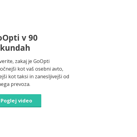
Opti v 90
ekundah
verite, zakaj je GoOpti
ročnejši kot vaš osebni avto,
jši kot taksi in zanesljivejši od
nega prevoza.
Poglej video