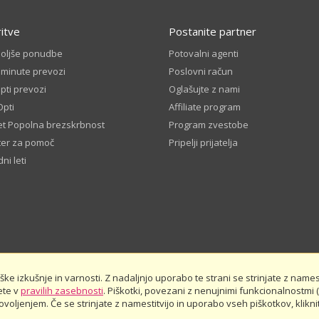
ritve
Postanite partner
boljše ponudbe
Potovalni agenti
 minute prevozi
Poslovni račun
ti prevozi
Oglašujte z nami
Opti
Affiliate program
t Popolna brezskrbnost
Program zvestobe
ter za pomoč
Pripelji prijatelja
ni leti
e izkušnje in varnosti. Z nadaljnjo uporabo te strani se strinjate z namest
ete v
Splošni pogoji
pravilih zasebnosti
Pravila zasebnosti
. Piškotki, povezani z nenujnimi funkcionalnostmi (
Javna finančna sredstva
Oceni 
oljenjem. Če se strinjate z namestitvijo in uporabo vseh piškotkov, kliknit
Rezerviraj vnaprej - pravila in pogoji