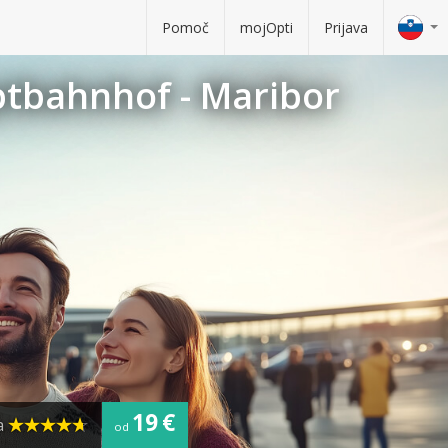
Pomoč
mojOpti
Prijava
ptbahnhof - Maribor
19 €
a
od