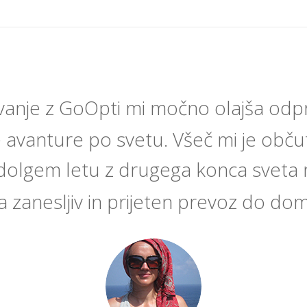
anje z GoOpti mi močno olajša odp
 avanture po svetu. Všeč mi je občut
olgem letu z drugega konca sveta n
a zanesljiv in prijeten prevoz do do