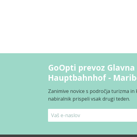
GoOpti prevoz Glavna 
Hauptbahnhof - Marib
Zanimive novice s področja turizma in 
nabiralnik prispeli vsak drugi teden.