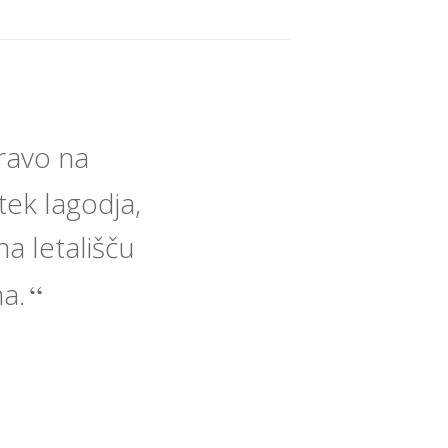
ravo na
ek lagodja,
a letališču
ma.