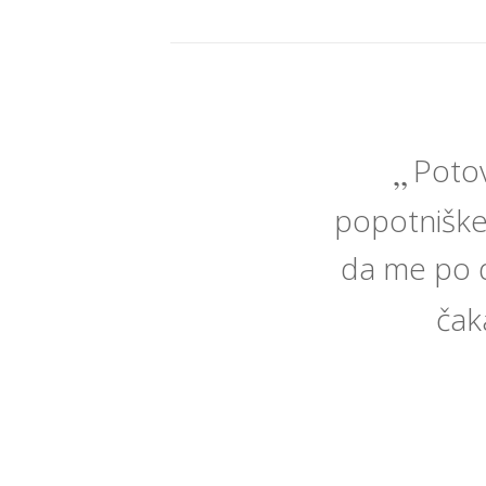
Potov
popotniške
da me po d
čak