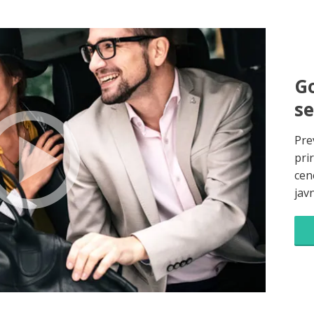
Go
s
Pre
pri
cene
jav