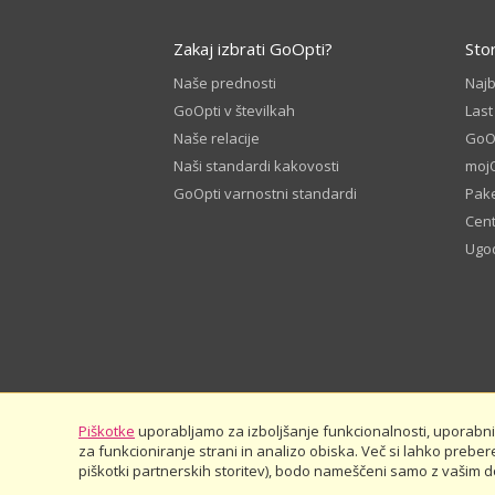
Zakaj izbrati GoOpti?
Sto
Naše prednosti
Naj
GoOpti v številkah
Last
Naše relacije
GoOp
Naši standardi kakovosti
moj
GoOpti varnostni standardi
Pake
Cen
Ugod
Piškotke
uporabljamo za izboljšanje funkcionalnosti, uporabnišk
za funkcioniranje strani in analizo obiska. Več si lahko preber
© 2026
GoOpti International
piškotki partnerskih storitev), bodo nameščeni samo z vašim dov