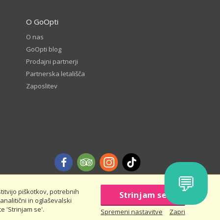
O GoOpti
O nas
GoOpti blog
Prodajni partnerji
Partnerska letališča
Zaposlitev
💬
itvijo piškotkov, potrebnih
Strinjam se
analitični in oglaševalski
nas in prihrani - pravila in pogoji
e 'Strinjam se'.
Spremeni nastavitve
Zapri