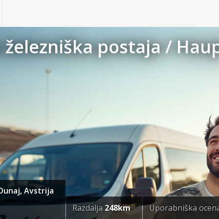
 železniška postaja / Hau
unaj, Avstrija
Razdalja
248km
Uporabniška ocen