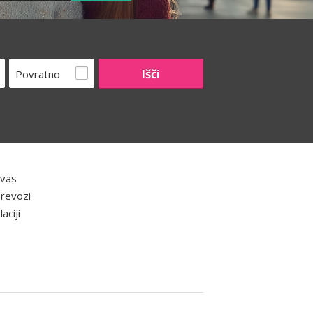
Povratno
 vas
prevozi
aciji