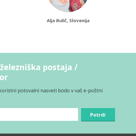
Alja Bulič, Slovenija
železniška postaja /
or
koristni potovalni nasveti bodo v vaš e-poštni
Potrdi