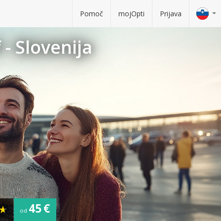
Pomoč
mojOpti
Prijava
- Slovenija
45 €
od