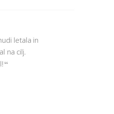
di letala in
 na cilj.
l!