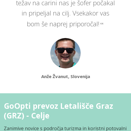
težav na carini nas je šofer počakal
in pripeljal na cilj. Vsekakor vas
bom še naprej priporočal!
Anže Žvanut, Slovenija
GoOpti prevoz Letališče Graz
(GRZ) - Celje
Zanimive novice s področja turizma in koristni potovalni