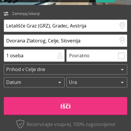
Zamenjaj lokaciji
Povratno
Rezervirajte vnaprej.
100% zagotovljeno!