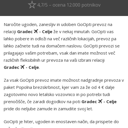
4,7/5 – ocena 12.000 potnikov
Naročite ugoden, zanesljiv in udoben GoOpti prevoz na
relaciji
Gradec
- Celje
že v nekaj minutah. GoOpti vas
lahko pobere in odloži na več različnih lokacijah, prevoz pa
lahko začnete tudi na domačem naslovu. GoOpti prevozi se
prilagajajo vašim potrebam, vsak dan imate možnost več
različnih fleksibilnih ur prevoza na vaši izbrani relaciji
Gradec
- Celje
.
Za vsak GoOpti prevoz imate možnost nadgradnje prevoza v
paket Popolna brezskrbnost, kjer vam za že od 4 € dalje
zagotovimo novo letalsko vozovnico in po potrebi tudi
prenočišče, če zaradi dogodkov na poti
Gradec
- Celje
pride do neljube zamude in zamudite svoj let.
GoOpti je hiter, ugoden in enostaven način, da prispete do