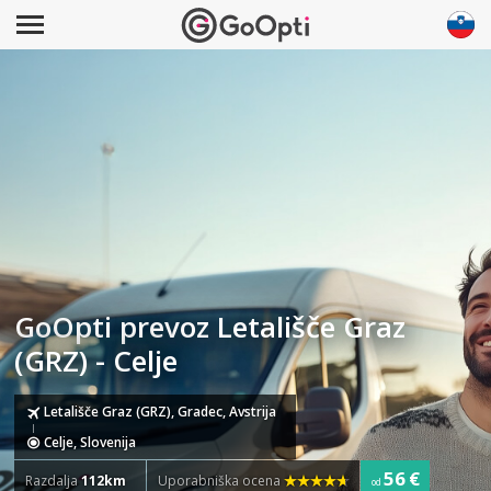
GoOpti prevoz Letališče Graz
(GRZ) - Celje
Letališče Graz (GRZ), Gradec, Avstrija
Celje, Slovenija
56 €
Razdalja
112km
Uporabniška ocena
od