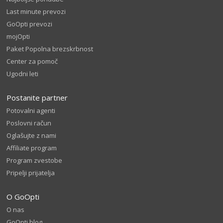
Last minute prevozi
GoOpti prevozi
mojOpti
Paket Popolna brezskrbnost
Center za pomoč
Ugodni leti
Postanite partner
Potovalni agenti
Poslovni račun
Oglašujte z nami
Affiliate program
Program zvestobe
Pripelji prijatelja
O GoOpti
O nas
GoOpti blog