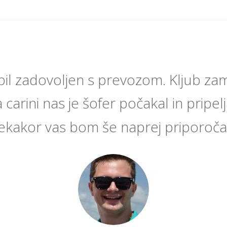
il zadovoljen s prevozom. Kljub zamu
 carini nas je šofer počakal in pripeljal
ekakor vas bom še naprej priporoča