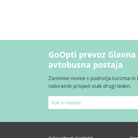
GoOpti prevoz Glavna 
avtobusna postaja
Zanimive novice s področja turizma in 
nabiralnik prispeli vsak drugi teden.