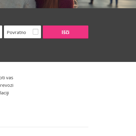
Povratno
pti vas
prevozi
aciji