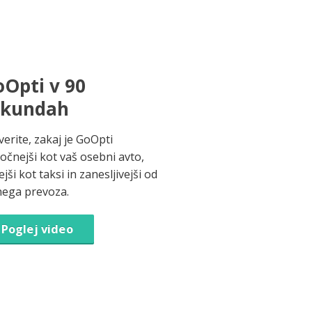
Opti v 90
ekundah
verite, zakaj je GoOpti
ročnejši kot vaš osebni avto,
jši kot taksi in zanesljivejši od
nega prevoza.
Poglej video