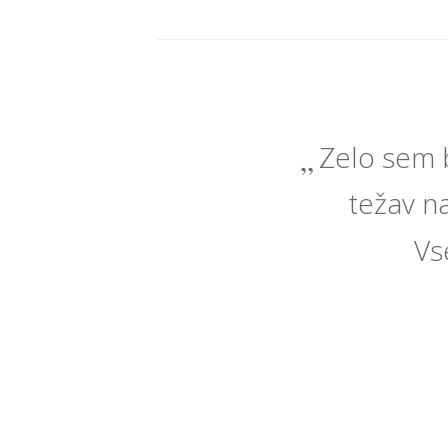
Zelo sem b
težav na
Vs