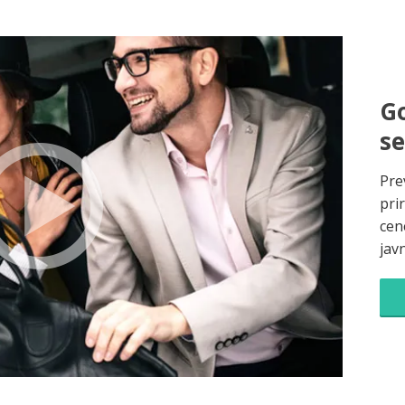
Go
s
Pre
pri
cene
jav