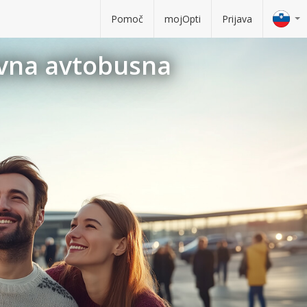
Pomoč
mojOpti
Prijava
avna avtobusna