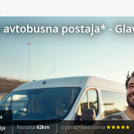
 avtobusna postaja* - Gl
ka
Razdalja
62km
Uporabniška ocena
ija