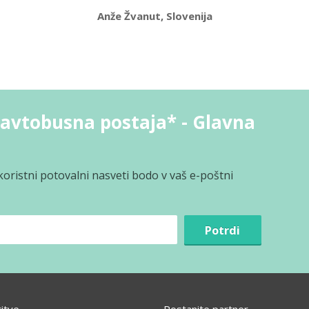
Anže Žvanut, Slovenija
avtobusna postaja* - Glavna
koristni potovalni nasveti bodo v vaš e-poštni
Potrdi