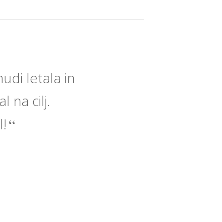
di letala in
 na cilj.
l!