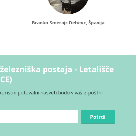
Branko Smerajc Debevc, Španija
elezniška postaja - Letališče
CE)
koristni potovalni nasveti bodo v vaš e-poštni
Potrdi