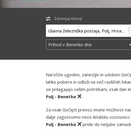
Zamenjaj lokaciji
Naročite ugoden, zanesljiv in udoben GoOp
lahko pobere in odloži na več različnih lo
se prilagajajo vašim potrebam, vsak dan ima
Pulj - Benetke
.
Za vsak GoOpti prevoz imate možnost nad
dalje zagotovimo novo letalsko vozovnico 
Pulj - Benetke
pride do neljube zamude 