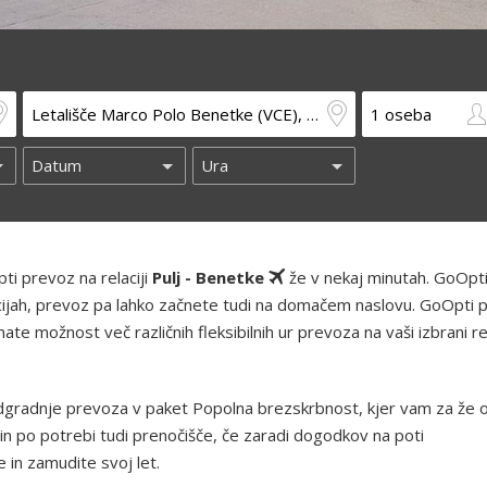
ti prevoz na relaciji
Pulj - Benetke
že v nekaj minutah. GoOpt
kacijah, prevoz pa lahko začnete tudi na domačem naslovu. GoOpti 
te možnost več različnih fleksibilnih ur prevoza na vaši izbrani rel
gradnje prevoza v paket Popolna brezskrbnost, kjer vam za že 
in po potrebi tudi prenočišče, če zaradi dogodkov na poti
in zamudite svoj let.