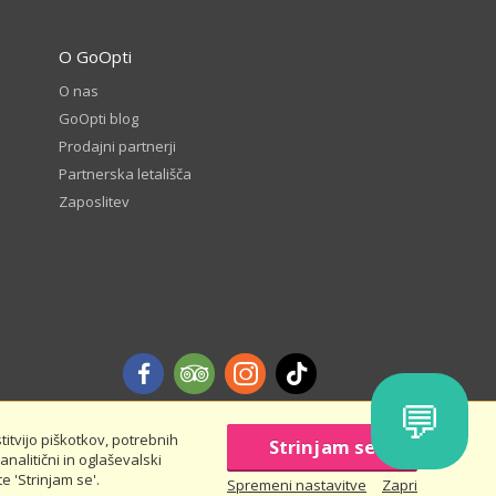
O GoOpti
O nas
GoOpti blog
Prodajni partnerji
Partnerska letališča
Zaposlitev
💬
itvijo piškotkov, potrebnih
Strinjam se
analitični in oglaševalski
nas in prihrani - pravila in pogoji
e 'Strinjam se'.
Spremeni nastavitve
Zapri