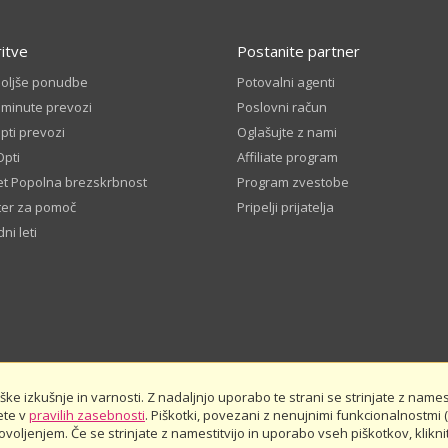
ritve
Postanite partner
boljše ponudbe
Potovalni agenti
 minute prevozi
Poslovni račun
ti prevozi
Oglašujte z nami
Opti
Affiliate program
t Popolna brezskrbnost
Program zvestobe
ter za pomoč
Pripelji prijatelja
ni leti
e izkušnje in varnosti. Z nadaljnjo uporabo te strani se strinjate z namest
ete v
Splošni pogoji
pravilih zasebnosti
Pravila zasebnosti
. Piškotki, povezani z nenujnimi funkcionalnostmi (
Javna finančna sredstva
Oceni 
oljenjem. Če se strinjate z namestitvijo in uporabo vseh piškotkov, kliknit
Rezerviraj vnaprej - pravila in pogoji