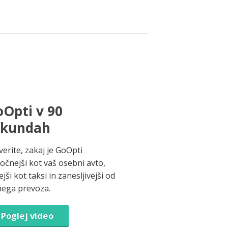
Opti v 90
ekundah
verite, zakaj je GoOpti
ročnejši kot vaš osebni avto,
jši kot taksi in zanesljivejši od
nega prevoza.
Poglej video