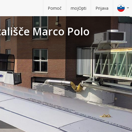
Pomoč
mojOpti
Prijava
tališče Marco Polo