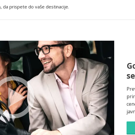
, da prispete do vaše destinacije.
Go
s
Pre
pri
cene
jav