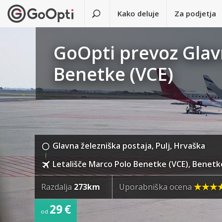
Kako deluje
Za podjetja
GoOpti prevoz Glavn
Benetke (VCE)
Glavna železniška postaja, Pulj, Hrvaška
Letališče Marco Polo Benetke (VCE), Benetke,
Razdalja
273km
Uporabniška ocena
29 €
od