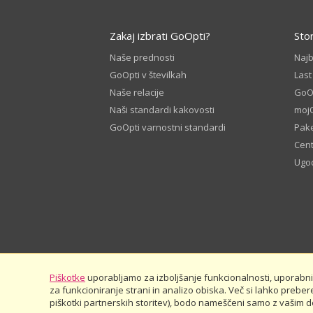
Zakaj izbrati GoOpti?
Sto
Naše prednosti
Naj
GoOpti v številkah
Last
Naše relacije
GoOp
Naši standardi kakovosti
moj
GoOpti varnostni standardi
Pake
Cen
Ugod
Piškotke
uporabljamo za izboljšanje funkcionalnosti, uporabnišk
za funkcioniranje strani in analizo obiska. Več si lahko preber
© 2026
GoOpti International
piškotki partnerskih storitev), bodo nameščeni samo z vašim dov