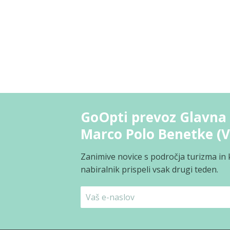
GoOpti prevoz Glavna ž
Marco Polo Benetke (V
Zanimive novice s področja turizma in 
nabiralnik prispeli vsak drugi teden.