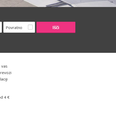
Povratno
i vas
prevozi
aciji
od 4 €