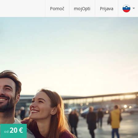
Pomoč
mojOpti
Prijava
20 €
od