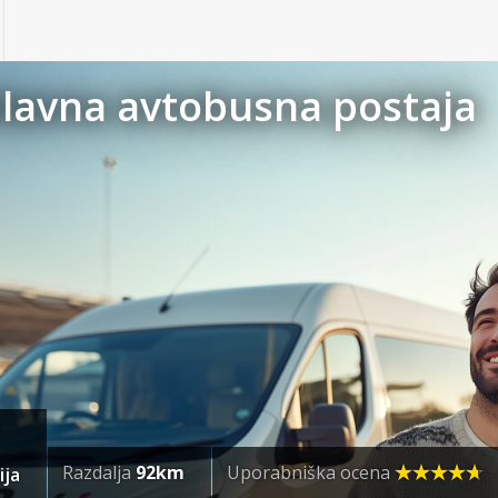
Glavna avtobusna postaja
Razdalja
92km
Uporabniška ocena
ija