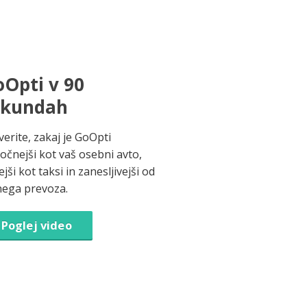
Opti v 90
ekundah
verite, zakaj je GoOpti
ročnejši kot vaš osebni avto,
jši kot taksi in zanesljivejši od
nega prevoza.
Poglej video