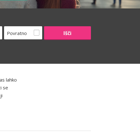
Povratno
as lahko
i se
ji