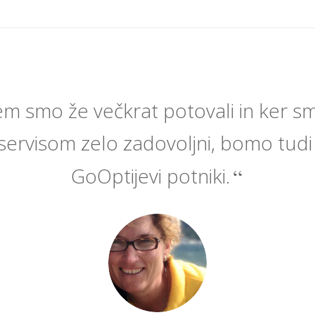
m smo že večkrat potovali in ker sm
 servisom zelo zadovoljni, bomo tudi
GoOptijevi potniki.