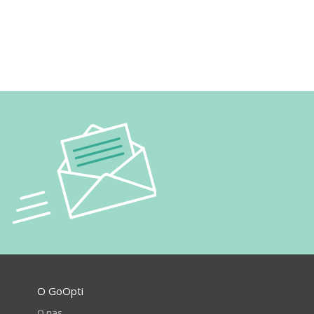
O GoOpti
O nas