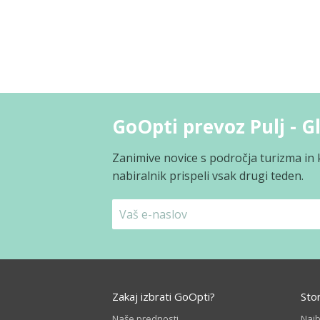
GoOpti prevoz Pulj - 
Zanimive novice s področja turizma in 
nabiralnik prispeli vsak drugi teden.
Zakaj izbrati GoOpti?
Sto
Naše prednosti
Naj