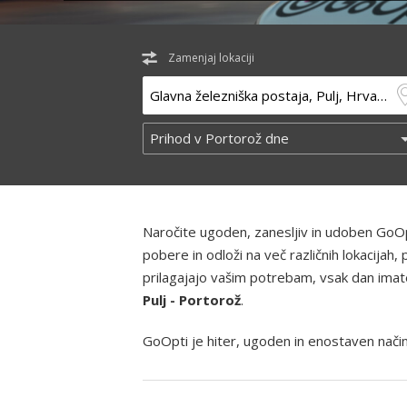
Zamenjaj lokaciji
Naročite ugoden, zanesljiv in udoben GoOp
pobere in odloži na več različnih lokacija
prilagajajo vašim potrebam, vsak dan imate m
Pulj - Portorož
.
GoOpti je hiter, ugoden in enostaven način