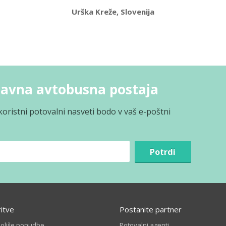
Urška Kreže, Slovenija
Glavna avtobusna postaja
koristni potovalni nasveti bodo v vaš e-poštni
Potrdi
ritve
Postanite partner
boljše ponudbe
Potovalni agenti