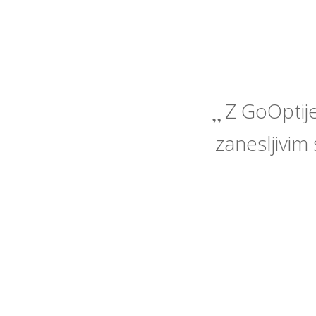
Z GoOptije
zanesljivim