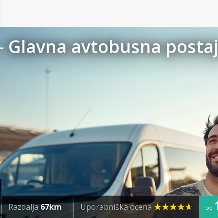
- Glavna avtobusna posta
Razdalja
67km
Uporabniška ocena
od