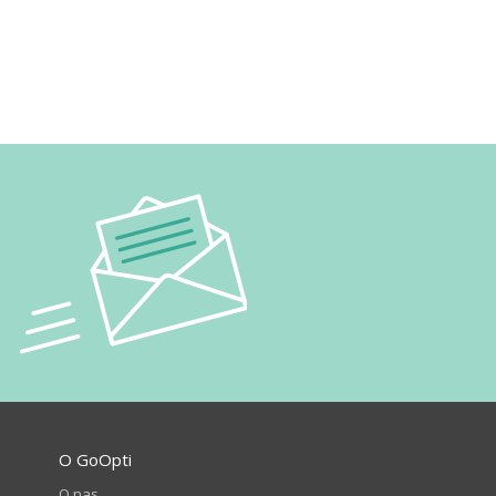
O GoOpti
O nas