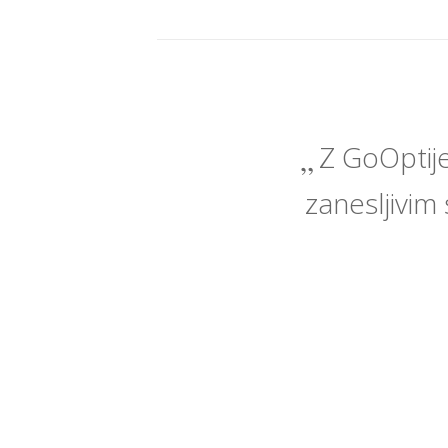
Z GoOptije
zanesljivim