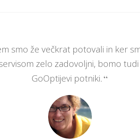
m smo že večkrat potovali in ker sm
 servisom zelo zadovoljni, bomo tudi
GoOptijevi potniki.