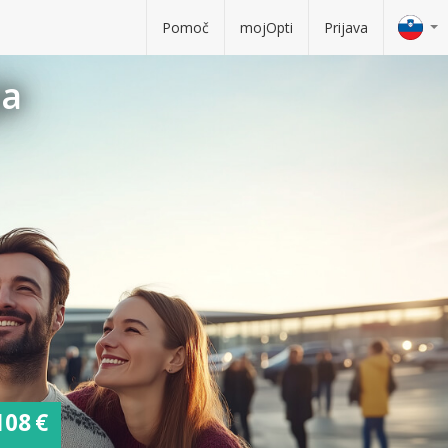
Pomoč
mojOpti
Prijava
ja
108 €