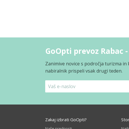
GoOpti prevoz Rabac -
Zanimive novice s področja turizma in 
nabiralnik prispeli vsak drugi teden.
Zakaj izbrati GoOpti?
Sto
Naše prednosti
Naj