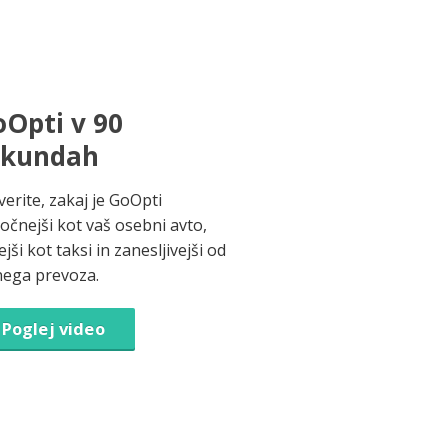
Opti v 90
ekundah
verite, zakaj je GoOpti
ročnejši kot vaš osebni avto,
jši kot taksi in zanesljivejši od
nega prevoza.
Poglej video