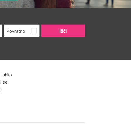
Povratno
 lahko
i se
ji