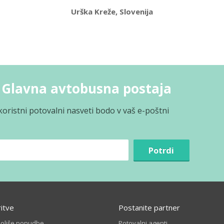
Urška Kreže, Slovenija
 Glavna avtobusna postaja
koristni potovalni nasveti bodo v vaš e-poštni
Potrdi
ritve
Postanite partner
boljše ponudbe
Potovalni agenti