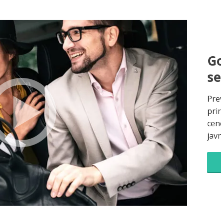
Go
s
Pre
pri
cene
jav