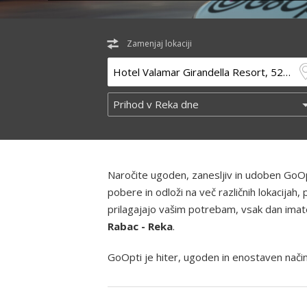
Zamenjaj lokaciji
Naročite ugoden, zanesljiv in udoben GoOp
pobere in odloži na več različnih lokacija
prilagajajo vašim potrebam, vsak dan imate m
Rabac - Reka
.
GoOpti je hiter, ugoden in enostaven način