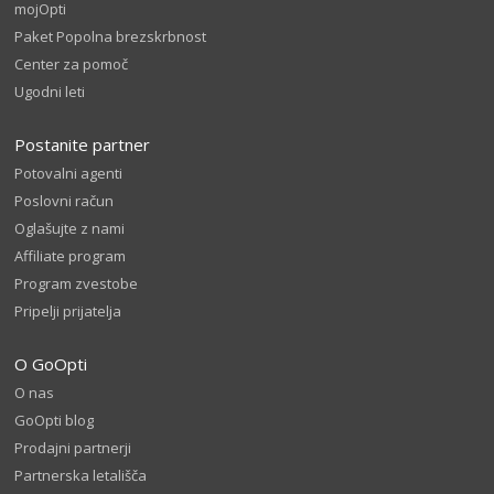
mojOpti
Paket Popolna brezskrbnost
Center za pomoč
Ugodni leti
Postanite partner
Potovalni agenti
Poslovni račun
Oglašujte z nami
Affiliate program
Program zvestobe
Pripelji prijatelja
O GoOpti
O nas
GoOpti blog
Prodajni partnerji
Partnerska letališča