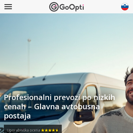
Profesionalni prevozi po nizkih
cenah – Glavna avtobusna
postaja
Uporabniška ocena