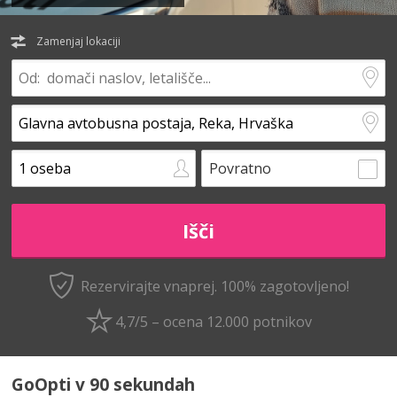
Zamenjaj lokaciji
Povratno
Rezervirajte vnaprej.
100% zagotovljeno!
4,7/5 – ocena 12.000 potnikov
GoOpti v 90 sekundah