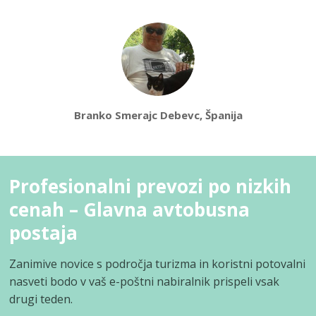
Branko Smerajc Debevc, Španija
Profesionalni prevozi po nizkih
cenah – Glavna avtobusna
postaja
Zanimive novice s področja turizma in koristni potovalni
nasveti bodo v vaš e-poštni nabiralnik prispeli vsak
drugi teden.