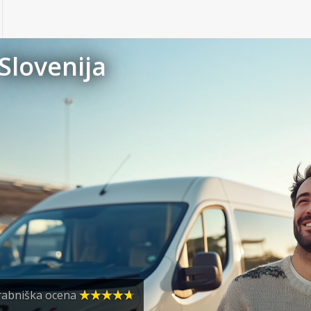
Slovenija
abniška ocena