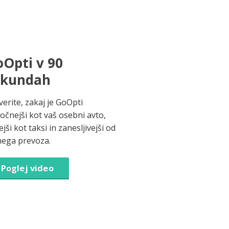
Opti v 90
ekundah
verite, zakaj je GoOpti
ročnejši kot vaš osebni avto,
jši kot taksi in zanesljivejši od
nega prevoza.
Poglej video