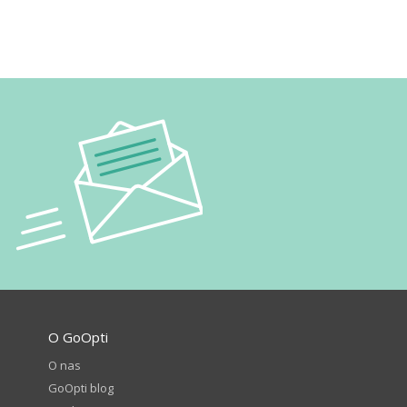
O GoOpti
O nas
GoOpti blog