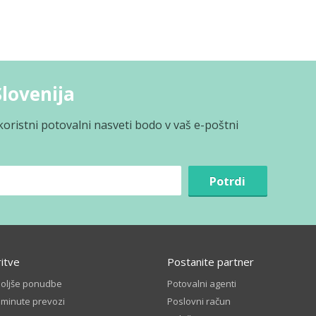
Slovenija
koristni potovalni nasveti bodo v vaš e-poštni
Potrdi
ritve
Postanite partner
boljše ponudbe
Potovalni agenti
 minute prevozi
Poslovni račun