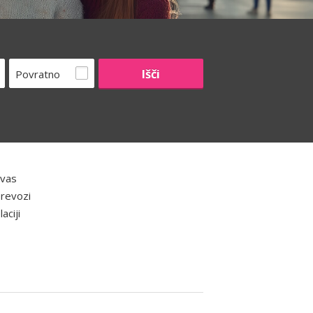
Povratno
 vas
prevozi
aciji