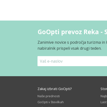
GoOpti prevoz Reka - 
Zanimive novice s področja turizma in 
nabiralnik prispeli vsak drugi teden.
Zakaj izbrati GoOpti?
Sto
Naše prednosti
Naj
GoOpti v številkah
Last