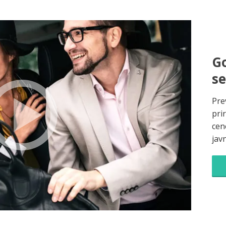
Go
s
Pre
pri
cene
jav