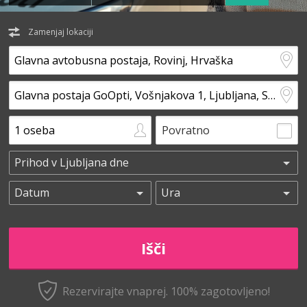
Zamenjaj lokaciji
Povratno
Rezervirajte vnaprej.
100% zagotovljeno!