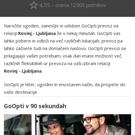
4,7/5 – ocena 12.000 potnikov
Naročite ugoden, zanesljiv in udoben GoOpti prevoz na
relaciji
Rovinj - Ljubljana
že v nekaj minutah. GoOpti vas
lahko pobere in odloži na več različnih lokacijah, prevoz pa
lahko začnete tudi na domačem naslovu. GoOpti prevozi se
prilagajajo vašim potrebam, vsak dan imate možnost več
različnih fleksibilnih ur prevoza na vaši izbrani relaciji
Rovinj - Ljubljana
.
GoOpti je hiter, ugoden in enostaven način, da prispete do
vaše destinacije.
GoOpti v 90 sekundah