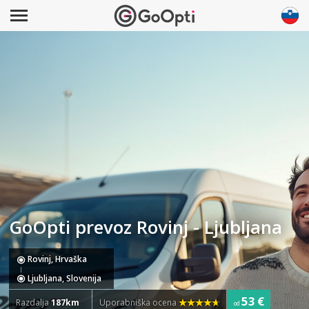
GoOpti prevoz Rovinj - Ljubljana
Rovinj, Hrvaška
Ljubljana, Slovenija
53 €
Razdalja
187km
Uporabniška ocena
od