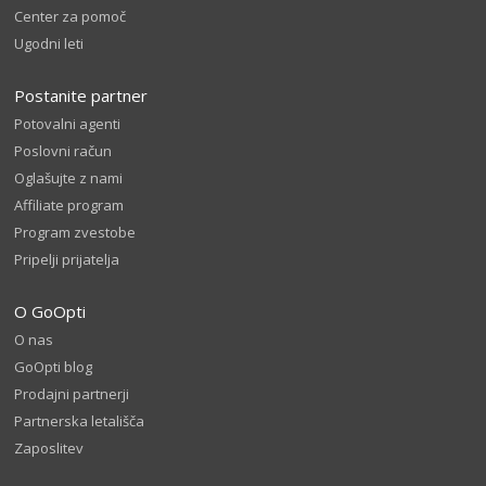
Center za pomoč
Ugodni leti
Postanite partner
Potovalni agenti
Poslovni račun
Oglašujte z nami
Affiliate program
Program zvestobe
Pripelji prijatelja
O GoOpti
O nas
GoOpti blog
Prodajni partnerji
Partnerska letališča
Zaposlitev