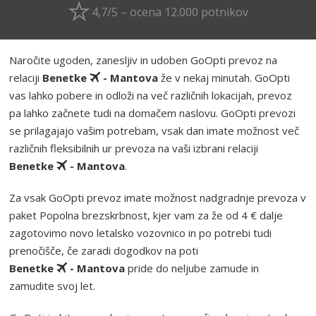
4,7/5 – ocena 12.000 potnikov
Naročite ugoden, zanesljiv in udoben GoOpti prevoz na
relaciji
Benetke
- Mantova
že v nekaj minutah. GoOpti
vas lahko pobere in odloži na več različnih lokacijah, prevoz
pa lahko začnete tudi na domačem naslovu. GoOpti prevozi
se prilagajajo vašim potrebam, vsak dan imate možnost več
različnih fleksibilnih ur prevoza na vaši izbrani relaciji
Benetke
- Mantova
.
Za vsak GoOpti prevoz imate možnost nadgradnje prevoza v
paket Popolna brezskrbnost, kjer vam za že od 4 € dalje
zagotovimo novo letalsko vozovnico in po potrebi tudi
prenočišče, če zaradi dogodkov na poti
Benetke
- Mantova
pride do neljube zamude in
zamudite svoj let.