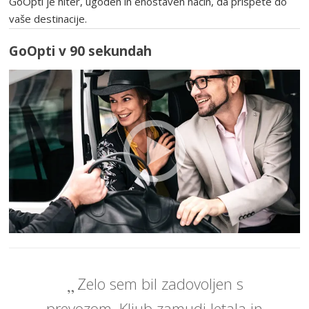
GoOpti je hiter, ugoden in enostaven način, da prispete do
vaše destinacije.
GoOpti v 90 sekundah
Zelo sem bil zadovoljen s
prevozom. Kljub zamudi letala in