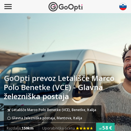
GoOpti prevoz Letališče Marco
Polo Benetke (VCE) - Glavna
železniška postaja
Letališče Marco Polo Benetke (VCE), Benetke, Italija
Glavna železniška postaja, Mantova, Italija
58 €
Razdalja
159km
Uporabniška ocena
od