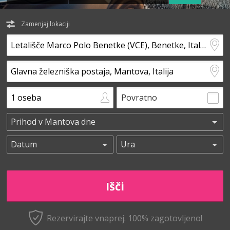
Zamenjaj lokaciji
Povratno
Rezervirajte vnaprej.
100% zagotovljeno!