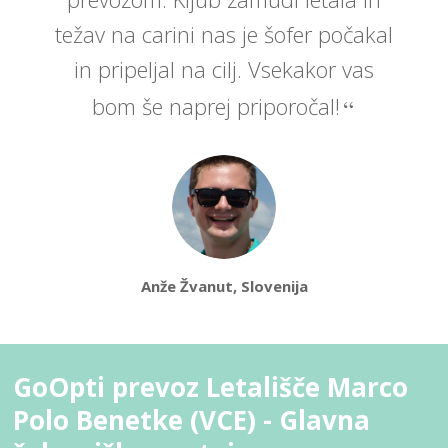
težav na carini nas je šofer počakal
in pripeljal na cilj. Vsekakor vas
bom še naprej priporočal!
Anže Žvanut, Slovenija
GoOpti prevoz Letališče Marco
Polo Benetke (VCE) - Glavna