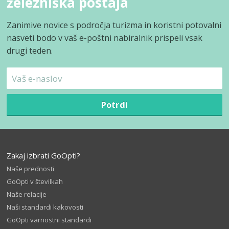
železniška postaja
Zanimive novice s področja turizma in koristni potovalni
nasveti bodo v vaš e-poštni nabiralnik prispeli vsak
drugi teden.
Potrdi
Zakaj izbrati GoOpti?
Naše prednosti
GoOpti v številkah
Naše relacije
Naši standardi kakovosti
GoOpti varnostni standardi