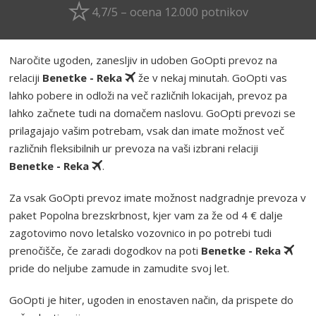
4,7/5 – ocena 12.000 potnikov
Naročite ugoden, zanesljiv in udoben GoOpti prevoz na
relaciji
Benetke - Reka
že v nekaj minutah. GoOpti vas
lahko pobere in odloži na več različnih lokacijah, prevoz pa
lahko začnete tudi na domačem naslovu. GoOpti prevozi se
prilagajajo vašim potrebam, vsak dan imate možnost več
različnih fleksibilnih ur prevoza na vaši izbrani relaciji
Benetke - Reka
.
Za vsak GoOpti prevoz imate možnost nadgradnje prevoza v
paket Popolna brezskrbnost, kjer vam za že od 4 € dalje
zagotovimo novo letalsko vozovnico in po potrebi tudi
prenočišče, če zaradi dogodkov na poti
Benetke - Reka
pride do neljube zamude in zamudite svoj let.
GoOpti je hiter, ugoden in enostaven način, da prispete do