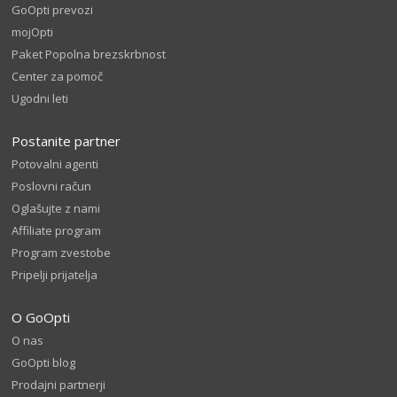
GoOpti prevozi
mojOpti
Paket Popolna brezskrbnost
Center za pomoč
Ugodni leti
Postanite partner
Potovalni agenti
Poslovni račun
Oglašujte z nami
Affiliate program
Program zvestobe
Pripelji prijatelja
O GoOpti
O nas
GoOpti blog
Prodajni partnerji