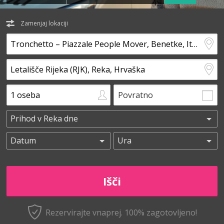
Zamenjaj lokaciji
Povratno
Rezervirajte vnaprej.
100% zagotovljeno!