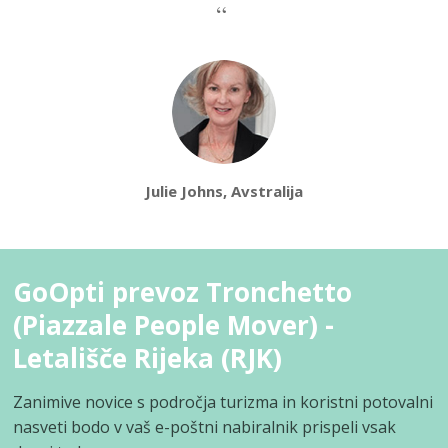
Julie Johns, Avstralija
GoOpti prevoz Tronchetto
(Piazzale People Mover) -
Letališče Rijeka (RJK)
Zanimive novice s področja turizma in koristni potovalni
nasveti bodo v vaš e-poštni nabiralnik prispeli vsak