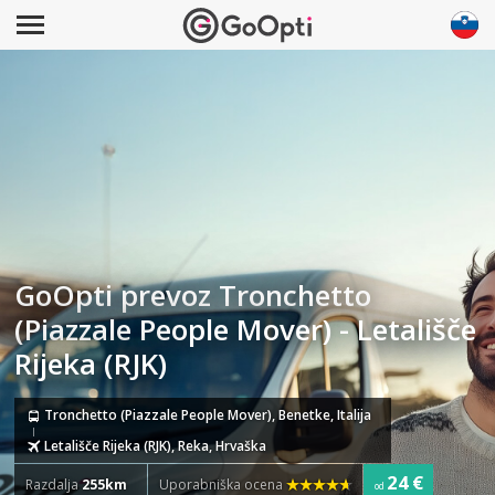
GoOpti prevoz Tronchetto
(Piazzale People Mover) - Letališče
Rijeka (RJK)
Tronchetto (Piazzale People Mover), Benetke, Italija
Letališče Rijeka (RJK), Reka, Hrvaška
24 €
Razdalja
255km
Uporabniška ocena
od