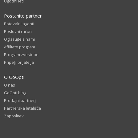
Ugodni leti
Postanite partner
Potovalni agenti
Poslovni račun
Oglašujte z nami
Affiliate program
Program zvestobe
Pripelji prijatelja
O GoOpti
O nas
GoOpti blog
Prodajni partnerji
Partnerska letališča
Zaposlitev