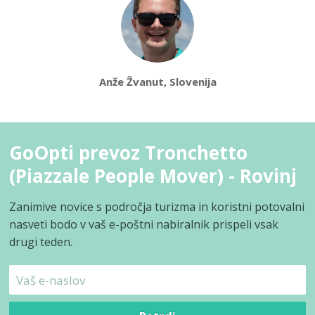
Anže Žvanut, Slovenija
GoOpti prevoz Tronchetto
(Piazzale People Mover) - Rovinj
Zanimive novice s področja turizma in koristni potovalni
nasveti bodo v vaš e-poštni nabiralnik prispeli vsak
drugi teden.