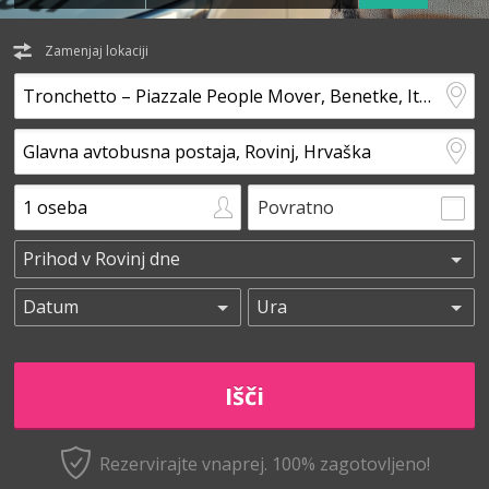
Zamenjaj lokaciji
Povratno
Rezervirajte vnaprej.
100% zagotovljeno!