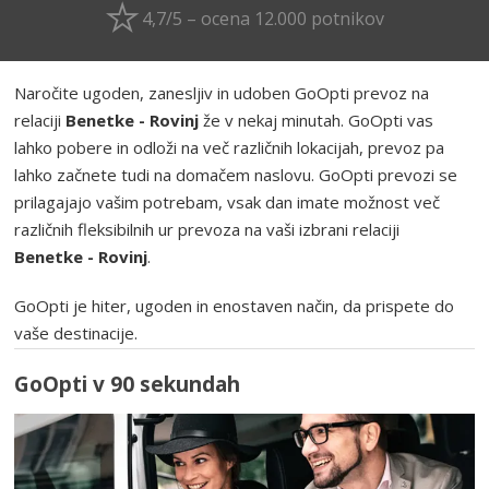
4,7/5 – ocena 12.000 potnikov
Naročite ugoden, zanesljiv in udoben GoOpti prevoz na
relaciji
Benetke - Rovinj
že v nekaj minutah. GoOpti vas
lahko pobere in odloži na več različnih lokacijah, prevoz pa
lahko začnete tudi na domačem naslovu. GoOpti prevozi se
prilagajajo vašim potrebam, vsak dan imate možnost več
različnih fleksibilnih ur prevoza na vaši izbrani relaciji
Benetke - Rovinj
.
GoOpti je hiter, ugoden in enostaven način, da prispete do
vaše destinacije.
GoOpti v 90 sekundah