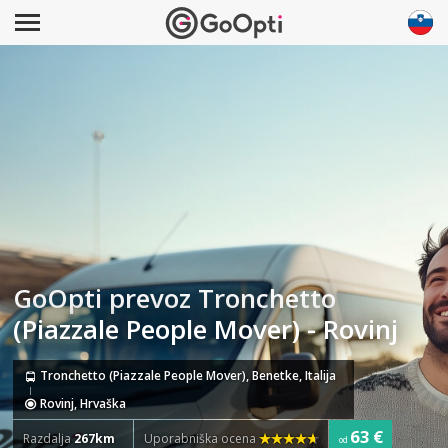
GoOpti prevoz Tronchetto
(Piazzale People Mover) - Rovinj
Tronchetto (Piazzale People Mover), Benetke, Italija
Rovinj, Hrvaška
63 €
Razdalja
267km
Uporabniška ocena
od