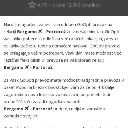
4,7/5 – ocena 12.000 potnikov
Naročite ugoden, zanesljiv in udoben GoOpti prevoz na
relaciji
Bergamo
- Portorož
že v nekaj minutah. GoOpti
vas lahko pobere in odloži na več različnih lokacijah, prevoz
pa lahko začnete tudi na domačem naslovu. GoOpti prevozi
se prilagajajo vašim potrebam, vsak dan imate možnost več
različnih fleksibilnih ur prevoza na vaši izbrani relaciji
Bergamo
- Portorož
.
Za vsak GoOpti prevoz imate možnost nadgradnje prevoza v
paket Popolna brezskrbnost, kjer vam za že od 4 € dalje
zagotovimo novo letalsko vozovnico in po potrebi tudi
prenočišče, če zaradi dogodkov na poti
Bergamo
- Portorož
pride do neljube zamude in
zamudite svoj let.