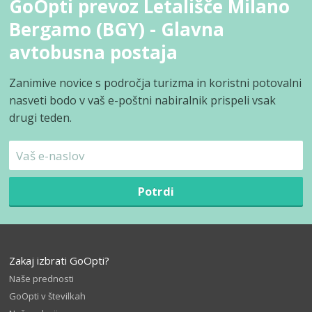
GoOpti prevoz Letališče Milano
Bergamo (BGY) - Glavna
avtobusna postaja
Zanimive novice s področja turizma in koristni potovalni
nasveti bodo v vaš e-poštni nabiralnik prispeli vsak
drugi teden.
Potrdi
Zakaj izbrati GoOpti?
Naše prednosti
GoOpti v številkah