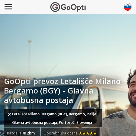
GoOpti prevoz Letališče Milano
Bergamo (BGY) - Glavna
avtobusna postaja
Letališče Milano Bergamo (BGY), Bergamo, Italija
Glavna avtobusna postaja, Portorož, Slovenija
Razdalja
412km
Uporabniška ocena