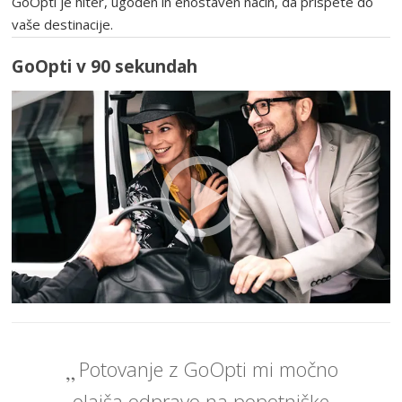
GoOpti je hiter, ugoden in enostaven način, da prispete do
vaše destinacije.
GoOpti v 90 sekundah
Potovanje z GoOpti mi močno
olajša odpravo na popotniške