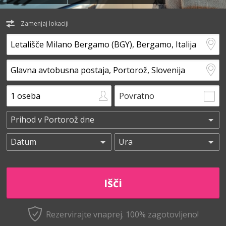
Zamenjaj lokaciji
Povratno
Rezervirajte vnaprej.
100% zagotovljeno!