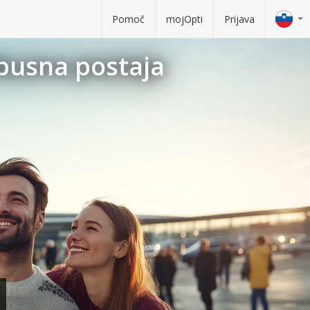
Pomoč
mojOpti
Prijava
obusna postaja