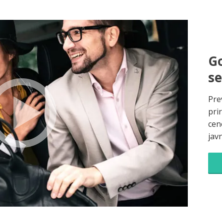
Go
s
Pre
pri
cene
jav