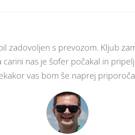
il zadovoljen s prevozom. Kljub zamu
 carini nas je šofer počakal in pripeljal
ekakor vas bom še naprej priporoča