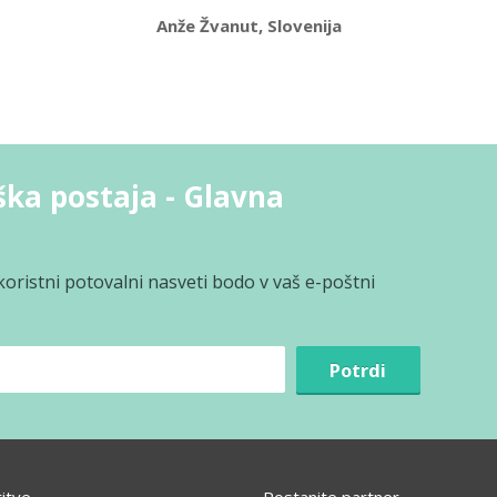
Anže Žvanut, Slovenija
ška postaja - Glavna
koristni potovalni nasveti bodo v vaš e-poštni
Potrdi