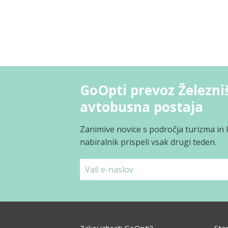
GoOpti prevoz Železni
avtobusna postaja
Zanimive novice s področja turizma in 
nabiralnik prispeli vsak drugi teden.