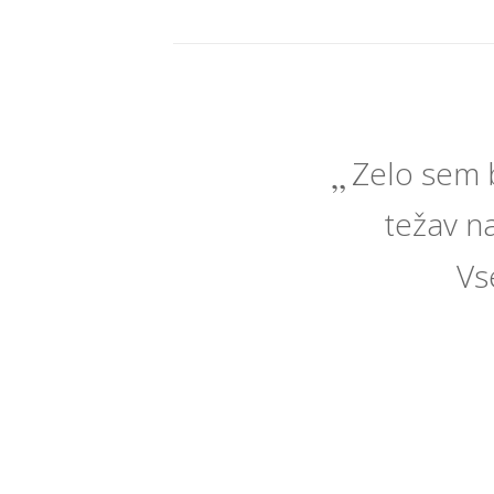
Zelo sem b
težav na
Vs