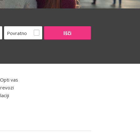
Povratno
oOpti vas
prevozi
aciji