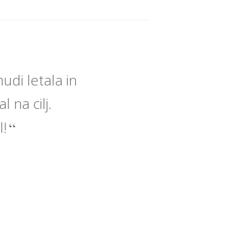
di letala in
 na cilj.
l!