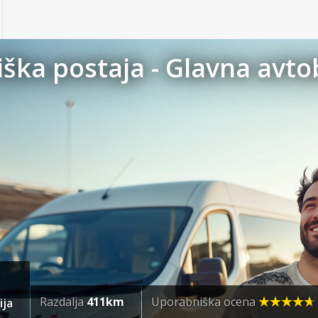
iška postaja - Glavna avt
Razdalja
411km
Uporabniška ocena
ija