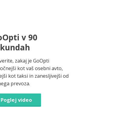
Opti v 90
ekundah
verite, zakaj je GoOpti
ročnejši kot vaš osebni avto,
jši kot taksi in zanesljivejši od
nega prevoza.
Poglej video