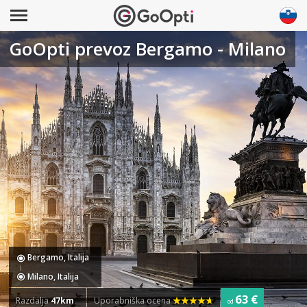
GoOpti prevoz Bergamo - Milano
Bergamo, Italija
Milano, Italija
63 €
Razdalja
47km
Uporabniška ocena
od