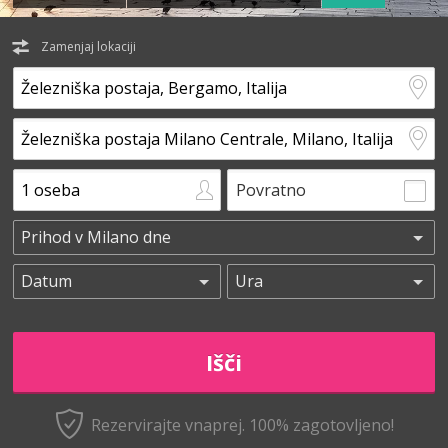
Zamenjaj lokaciji
Povratno
Rezervirajte vnaprej.
100% zagotovljeno!