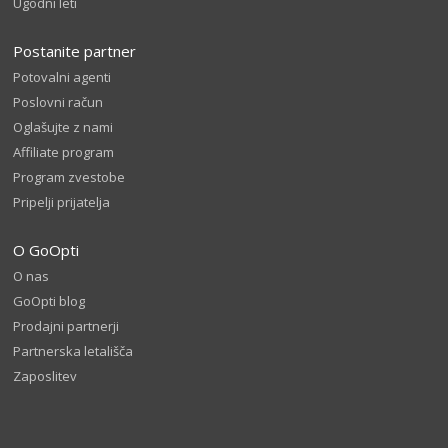
Ugodni leti
Postanite partner
Potovalni agenti
Poslovni račun
Oglašujte z nami
Affiliate program
Program zvestobe
Pripelji prijatelja
O GoOpti
O nas
GoOpti blog
Prodajni partnerji
Partnerska letališča
Zaposlitev