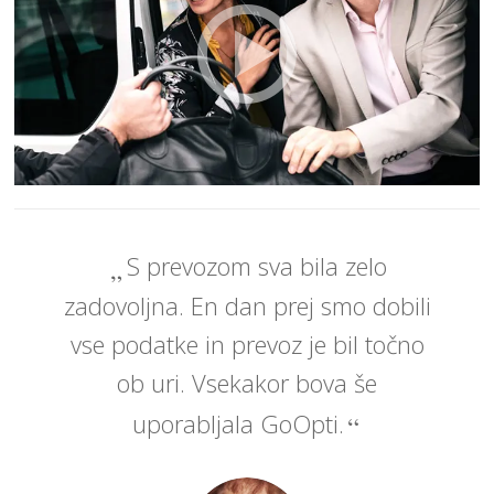
S prevozom sva bila zelo
zadovoljna. En dan prej smo dobili
vse podatke in prevoz je bil točno
ob uri. Vsekakor bova še
uporabljala GoOpti.