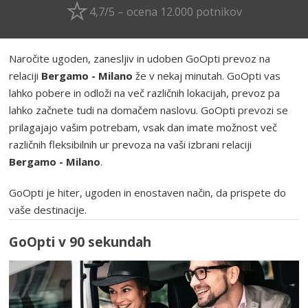
4,7/5 – ocena 12.000 potnikov
Naročite ugoden, zanesljiv in udoben GoOpti prevoz na
relaciji
Bergamo - Milano
že v nekaj minutah. GoOpti vas
lahko pobere in odloži na več različnih lokacijah, prevoz pa
lahko začnete tudi na domačem naslovu. GoOpti prevozi se
prilagajajo vašim potrebam, vsak dan imate možnost več
različnih fleksibilnih ur prevoza na vaši izbrani relaciji
Bergamo - Milano
.
GoOpti je hiter, ugoden in enostaven način, da prispete do
vaše destinacije.
GoOpti v 90 sekundah