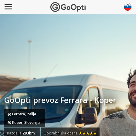
GoOpti prevoz Ferrara - Koper
Ferrara, Italija
Koper, Slovenija
Razdalja
283km
Uporabniška ocena