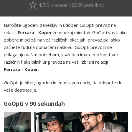
4,7/5 – ocena 12.000 potnikov
Naročite ugoden, zanesljiv in udoben GoOpti prevoz na
relaciji
Ferrara - Koper
že v nekaj minutah. GoOpti vas lahko
pobere in odloži na več različnih lokacijah, prevoz pa lahko
začnete tudi na domačem naslovu. GoOpti prevozi se
prilagajajo vašim potrebam, vsak dan imate možnost več
različnih fleksibilnih ur prevoza na vaši izbrani relaciji
Ferrara - Koper
.
GoOpti je hiter, ugoden in enostaven način, da prispete do
vaše destinacije.
GoOpti v 90 sekundah