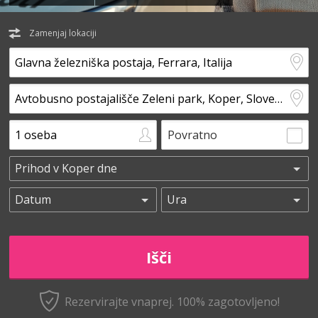
Zamenjaj lokaciji
Povratno
Rezervirajte vnaprej.
100% zagotovljeno!