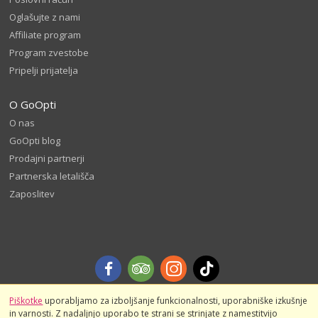
Oglašujte z nami
Affiliate program
Program zvestobe
Pripelji prijatelja
O GoOpti
O nas
GoOpti blog
Prodajni partnerji
Partnerska letališča
Zaposlitev
Piškotke
uporabljamo za izboljšanje funkcionalnosti, uporabniške izkušnje
in varnosti. Z nadaljnjo uporabo te strani se strinjate z namestitvijo