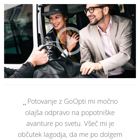
Potovanje z GoOpti mi močno
olajša odpravo na popotniške
avanture po svetu. Všeč mi je
občutek lagodja, da me po dolgem