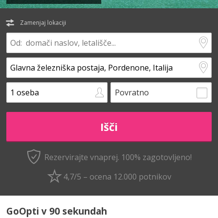
Zamenjaj lokaciji
Povratno
Rezervirajte vnaprej.
100% zagotovljeno!
4,7/5 – ocena 12.000 potnikov
GoOpti v 90 sekundah