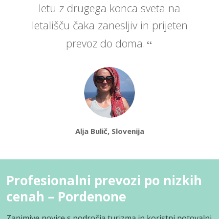
letu z drugega konca sveta na
letališču čaka zanesljiv in prijeten
prevoz do doma.
Alja Bulič, Slovenija
Profesionalni prevozi po nizkih
cenah – Pordenone
Zanimive novice s področja turizma in koristni potovalni