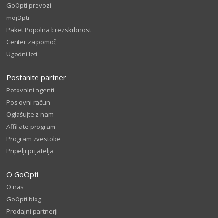
GoOpti prevozi
mojOpti
Paket Popolna brezskrbnost
Center za pomoč
Ugodni leti
Postanite partner
Potovalni agenti
Poslovni račun
Oglašujte z nami
Affiliate program
Program zvestobe
Pripelji prijatelja
O GoOpti
O nas
GoOpti blog
Prodajni partnerji