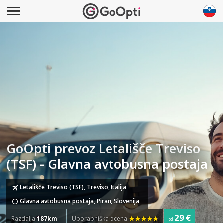
GoOpti prevoz Letališče Treviso
(TSF) - Glavna avtobusna postaja
Letališče Treviso (TSF), Treviso, Italija
Glavna avtobusna postaja, Piran, Slovenija
29 €
Razdalja
187km
Uporabniška ocena
od