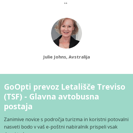
Julie Johns, Avstralija
GoOpti prevoz Letališče Treviso
(TSF) - Glavna avtobusna
postaja
Zanimive novice s področja turizma in koristni potovalni
nasveti bodo v vaš e-poštni nabiralnik prispeli vsak