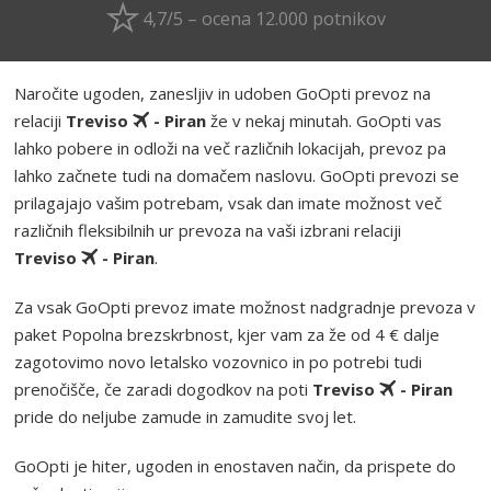
4,7/5 – ocena 12.000 potnikov
Naročite ugoden, zanesljiv in udoben GoOpti prevoz na
relaciji
Treviso
- Piran
že v nekaj minutah. GoOpti vas
lahko pobere in odloži na več različnih lokacijah, prevoz pa
lahko začnete tudi na domačem naslovu. GoOpti prevozi se
prilagajajo vašim potrebam, vsak dan imate možnost več
različnih fleksibilnih ur prevoza na vaši izbrani relaciji
Treviso
- Piran
.
Za vsak GoOpti prevoz imate možnost nadgradnje prevoza v
paket Popolna brezskrbnost, kjer vam za že od 4 € dalje
zagotovimo novo letalsko vozovnico in po potrebi tudi
prenočišče, če zaradi dogodkov na poti
Treviso
- Piran
pride do neljube zamude in zamudite svoj let.
GoOpti je hiter, ugoden in enostaven način, da prispete do