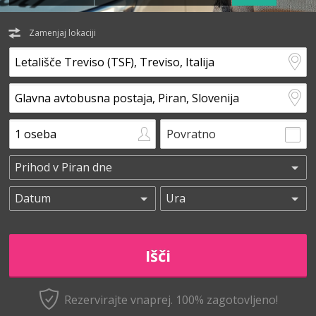
Zamenjaj lokaciji
Povratno
Rezervirajte vnaprej.
100% zagotovljeno!