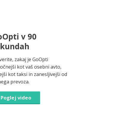
Opti v 90
ekundah
verite, zakaj je GoOpti
ročnejši kot vaš osebni avto,
jši kot taksi in zanesljivejši od
nega prevoza.
Poglej video