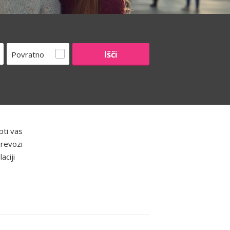
Povratno
pti vas
prevozi
aciji