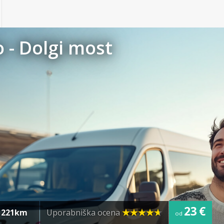
 - Dolgi most
23 €
a
221km
Uporabniška ocena
od