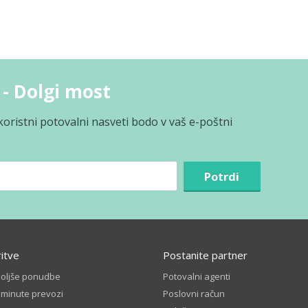
 - Dolgi most
koristni potovalni nasveti bodo v vaš e-poštni
Potrdi
ritve
Postanite partner
boljše ponudbe
Potovalni agenti
 minute prevozi
Poslovni račun