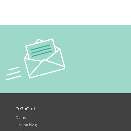
O GoOpti
O nas
GoOpti blog