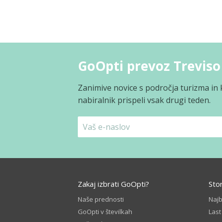
GoOpti prevoz Treviso
Zanimive novice s področja turizma in 
nabiralnik prispeli vsak drugi teden.
Zakaj izbrati GoOpti?
Sto
Naše prednosti
Naj
GoOpti v številkah
Last