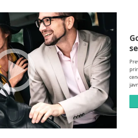
Go
s
Pre
pri
cene
jav