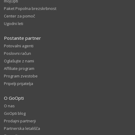
mojOpti
Paket Popolna brezskrbnost
Center za pomoč
Ugodni leti
Postanite partner
Potovalni agenti
Poslovni račun
Oglašujte z nami
Affiliate program
Program zvestobe
Pripelji prijatelja
O GoOpti
O nas
GoOpti blog
Prodajni partnerji
Partnerska letališča