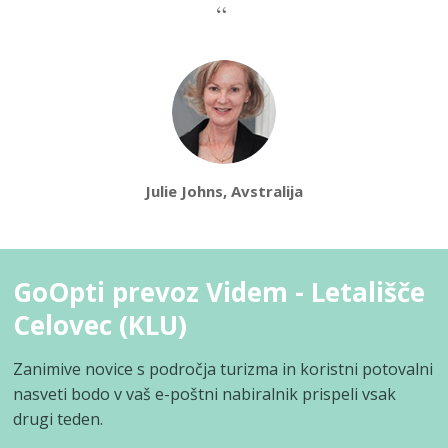
Julie Johns, Avstralija
GoOpti prevoz Videm - Letališče
Celovec (KLU)
Zanimive novice s področja turizma in koristni potovalni
nasveti bodo v vaš e-poštni nabiralnik prispeli vsak
drugi teden.