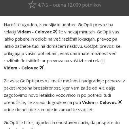
4,7/5 – ocena 12.000 potnikov
Naročite ugoden, zanesljiv in udoben GoOpti prevoz na
relaciji
Videm - Celovec
že v nekaj minutah. GoOpti vas
lahko pobere in odloži na več različnih lokacijah, prevoz pa
lahko začnete tudi na domačem naslovu. GoOpti prevozi se
prilagajajo vašim potrebam, vsak dan imate možnost več
različnih fleksibilnih ur prevoza na vaši izbrani relaciji
Videm - Celovec
.
Za vsak GoOpti prevoz imate možnost nadgradnje prevoza v
paket Popolna brezskrbnost, kjer vam za že od 4 € dalje
zagotovimo novo letalsko vozovnico in po potrebi tudi
prenočišče, če zaradi dogodkov na poti
Videm - Celovec
pride do neljube zamude in zamudite svoj let.
GoOpti je hiter, ugoden in enostaven način, da prispete do