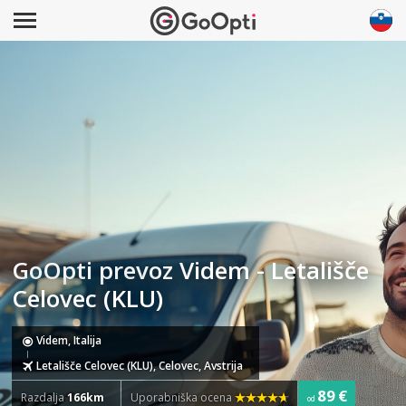
GoOpti prevoz Videm - Letališče
Celovec (KLU)
Videm, Italija
Letališče Celovec (KLU), Celovec, Avstrija
89 €
Razdalja
166km
Uporabniška ocena
od