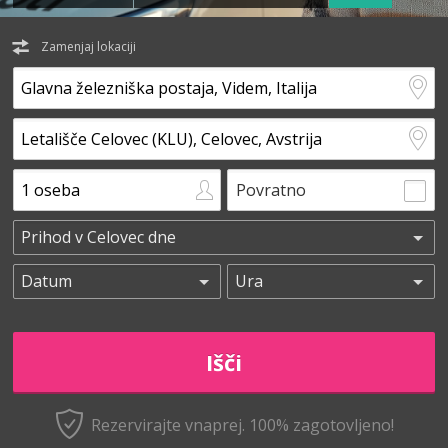
Zamenjaj lokaciji
Povratno
Rezervirajte vnaprej.
100% zagotovljeno!