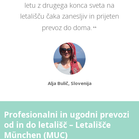
letu z drugega konca sveta na
letališču čaka zanesljiv in prijeten
prevoz do doma.
Alja Bulič, Slovenija
Profesionalni in ugodni prevozi
od in do letališč – Letališče
München (MUC)