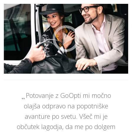
Potovanje z GoOpti mi močno
olajša odpravo na popotniške
avanture po svetu. Všeč mi je
občutek lagodja, da me po dolgem