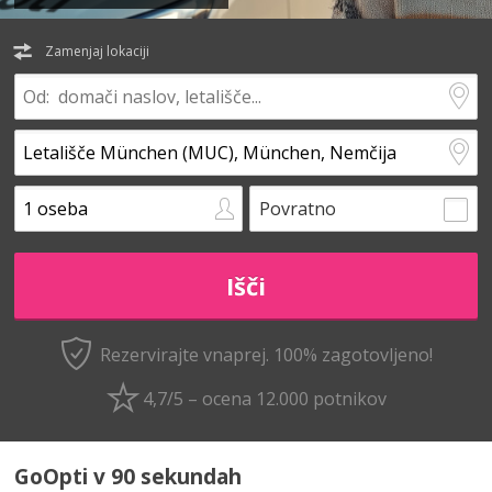
Zamenjaj lokaciji
Povratno
Rezervirajte vnaprej.
100% zagotovljeno!
4,7/5 – ocena 12.000 potnikov
GoOpti v 90 sekundah