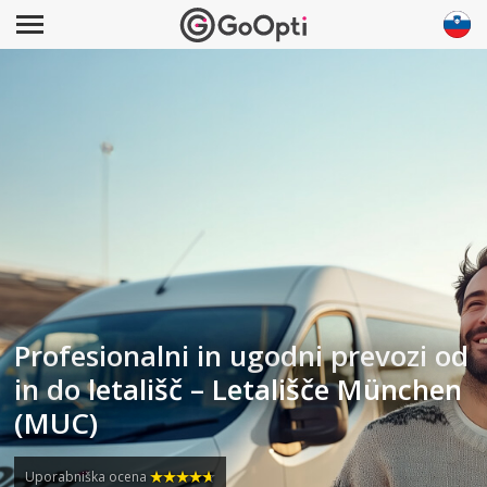
Profesionalni in ugodni prevozi od
in do letališč – Letališče München
(MUC)
Uporabniška ocena