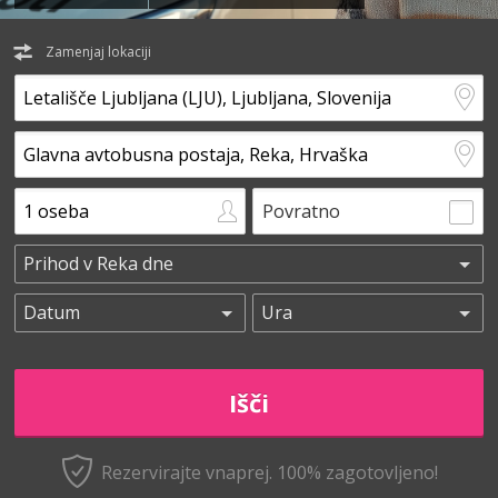
Zamenjaj lokaciji
Povratno
Rezervirajte vnaprej.
100% zagotovljeno!