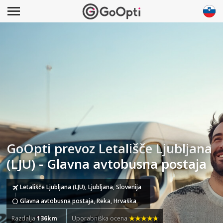
GoOpti prevoz Letališče Ljubljana
(LJU) - Glavna avtobusna postaja
Letališče Ljubljana (LJU), Ljubljana, Slovenija
Glavna avtobusna postaja, Reka, Hrvaška
Razdalja
136km
Uporabniška ocena