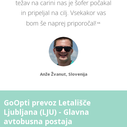
težav na carini nas je šofer počakal
in pripeljal na cilj. Vsekakor vas
bom še naprej priporočal!
Anže Žvanut, Slovenija
GoOpti prevoz Letališče
Ljubljana (LJU) - Glavna
avtobusna postaja