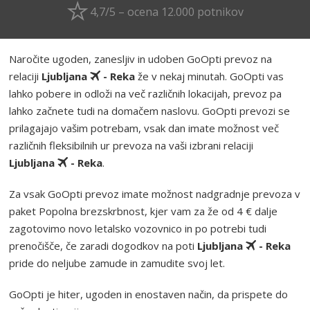
4,7/5 – ocena 12.000 potnikov
Naročite ugoden, zanesljiv in udoben GoOpti prevoz na
relaciji
Ljubljana
- Reka
že v nekaj minutah. GoOpti vas
lahko pobere in odloži na več različnih lokacijah, prevoz pa
lahko začnete tudi na domačem naslovu. GoOpti prevozi se
prilagajajo vašim potrebam, vsak dan imate možnost več
različnih fleksibilnih ur prevoza na vaši izbrani relaciji
Ljubljana
- Reka
.
Za vsak GoOpti prevoz imate možnost nadgradnje prevoza v
paket Popolna brezskrbnost, kjer vam za že od 4 € dalje
zagotovimo novo letalsko vozovnico in po potrebi tudi
prenočišče, če zaradi dogodkov na poti
Ljubljana
- Reka
pride do neljube zamude in zamudite svoj let.
GoOpti je hiter, ugoden in enostaven način, da prispete do