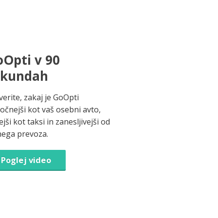
Opti v 90
ekundah
verite, zakaj je GoOpti
ročnejši kot vaš osebni avto,
jši kot taksi in zanesljivejši od
nega prevoza.
Poglej video