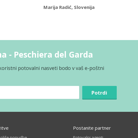
Marija Radić, Slovenija
a - Peschiera del Garda
koristni potovalni nasveti bodo v vaš e-poštni
Potrdi
ritve
Postanite partner
boljše ponudbe
Potovalni agenti