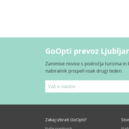
GoOpti prevoz Ljubljan
Zanimive novice s področja turizma in 
nabiralnik prispeli vsak drugi teden.
Zakaj izbrati GoOpti?
Sto
Naše prednosti
Naj