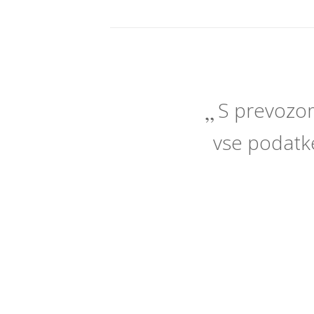
S prevozom
vse podatke