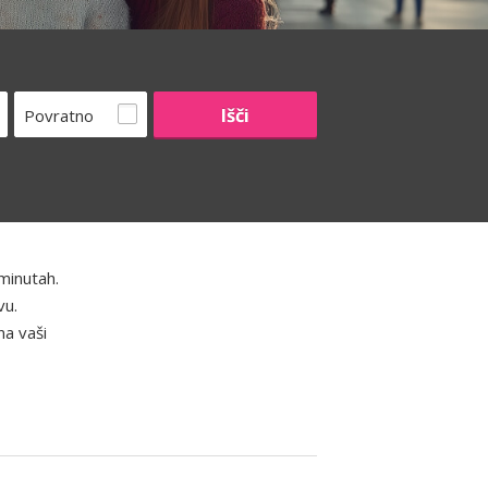
Povratno
minutah.
vu.
na vaši