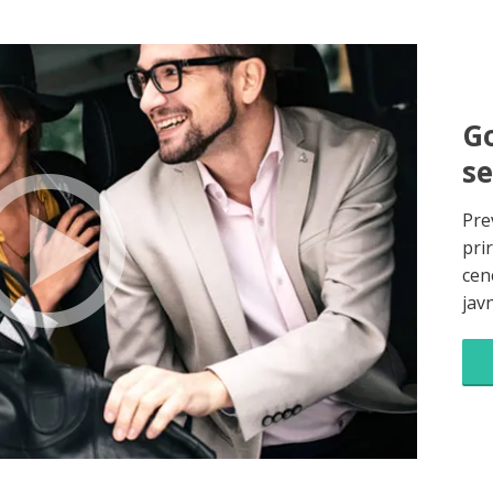
Go
s
Pre
pri
cene
jav