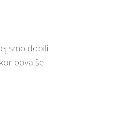
ej smo dobili
akor bova še