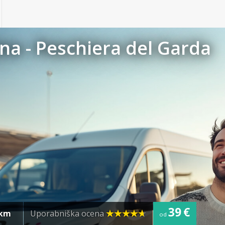
na - Peschiera del Garda
39 €
5km
Uporabniška ocena
od