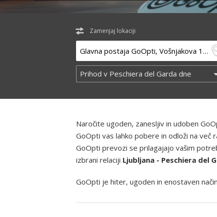
Zamenjaj lokaciji
Naročite ugoden, zanesljiv in udoben GoOp
GoOpti vas lahko pobere in odloži na več r
GoOpti prevozi se prilagajajo vašim potreb
izbrani relaciji
Ljubljana - Peschiera del 
GoOpti je hiter, ugoden in enostaven način