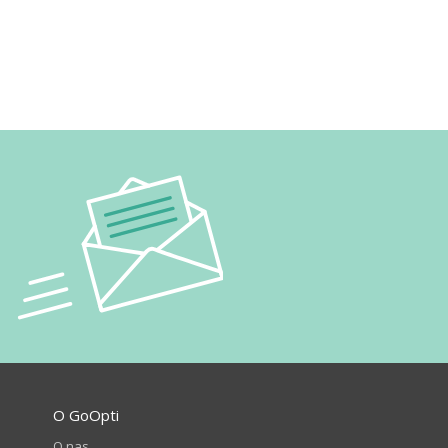
O GoOpti
O nas