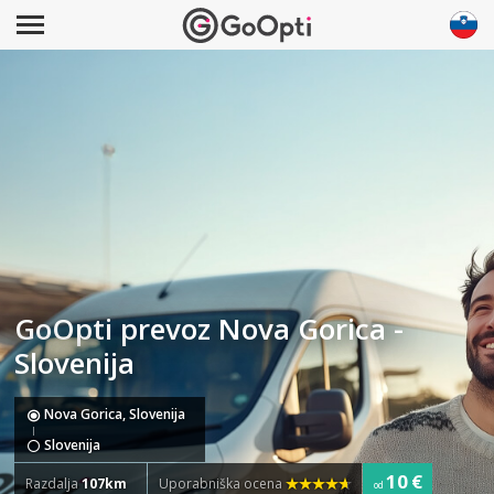
GoOpti prevoz Nova Gorica -
Slovenija
Nova Gorica, Slovenija
Slovenija
10 €
Razdalja
107km
Uporabniška ocena
od