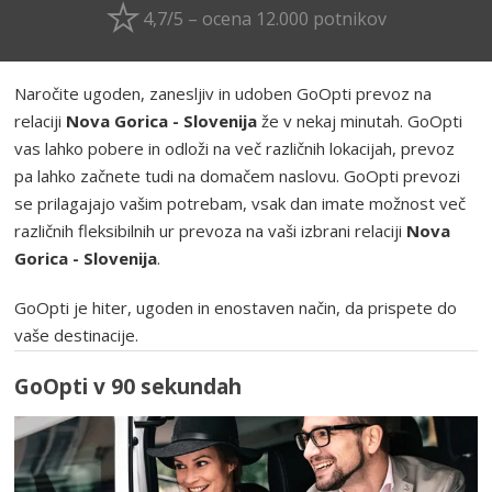
4,7/5 – ocena 12.000 potnikov
Naročite ugoden, zanesljiv in udoben GoOpti prevoz na
relaciji
Nova Gorica - Slovenija
že v nekaj minutah. GoOpti
vas lahko pobere in odloži na več različnih lokacijah, prevoz
pa lahko začnete tudi na domačem naslovu. GoOpti prevozi
se prilagajajo vašim potrebam, vsak dan imate možnost več
različnih fleksibilnih ur prevoza na vaši izbrani relaciji
Nova
Gorica - Slovenija
.
GoOpti je hiter, ugoden in enostaven način, da prispete do
vaše destinacije.
GoOpti v 90 sekundah