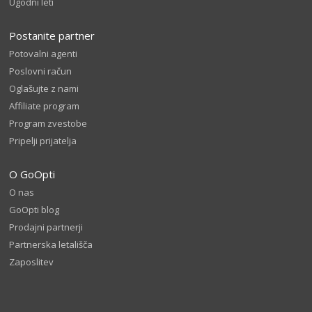
Ugodni leti
Postanite partner
Potovalni agenti
Poslovni račun
Oglašujte z nami
Affiliate program
Program zvestobe
Pripelji prijatelja
O GoOpti
O nas
GoOpti blog
Prodajni partnerji
Partnerska letališča
Zaposlitev