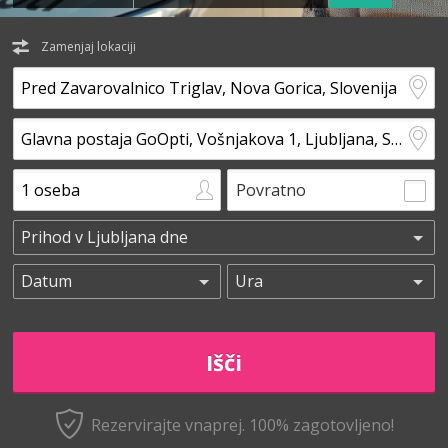
Zamenjaj lokaciji
Povratno
Rezervirajte vnaprej.
100% zagotovljeno!