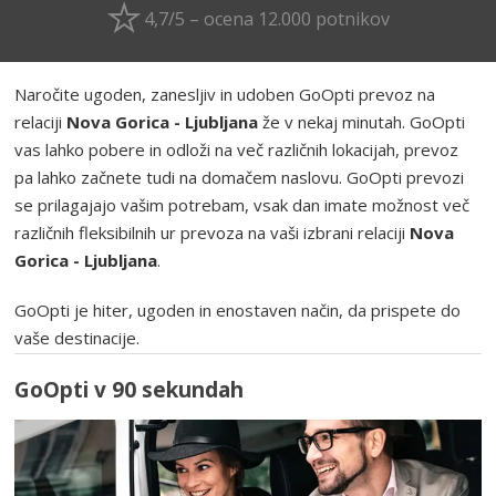
4,7/5 – ocena 12.000 potnikov
Naročite ugoden, zanesljiv in udoben GoOpti prevoz na
relaciji
Nova Gorica - Ljubljana
že v nekaj minutah. GoOpti
vas lahko pobere in odloži na več različnih lokacijah, prevoz
pa lahko začnete tudi na domačem naslovu. GoOpti prevozi
se prilagajajo vašim potrebam, vsak dan imate možnost več
različnih fleksibilnih ur prevoza na vaši izbrani relaciji
Nova
Gorica - Ljubljana
.
GoOpti je hiter, ugoden in enostaven način, da prispete do
vaše destinacije.
GoOpti v 90 sekundah