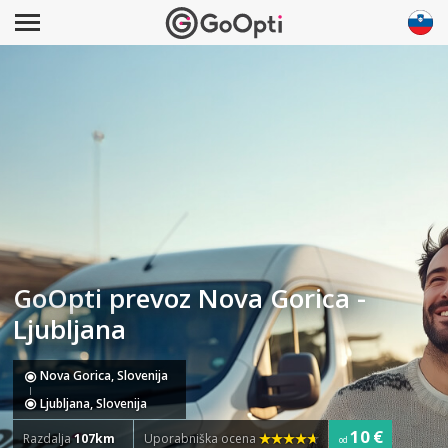
GoOpti prevoz Nova Gorica -
Ljubljana
Nova Gorica, Slovenija
Ljubljana, Slovenija
10 €
Razdalja
107km
Uporabniška ocena
od