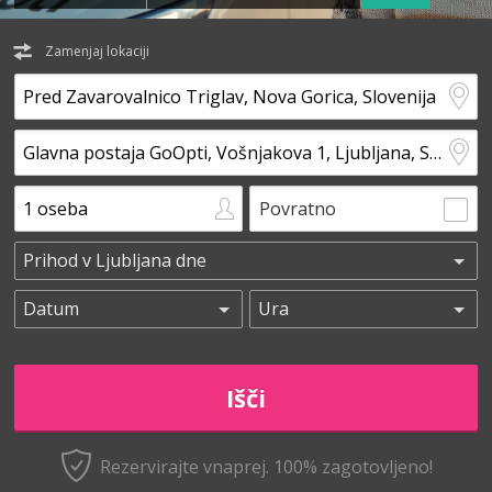
Zamenjaj lokaciji
Povratno
Rezervirajte vnaprej.
100% zagotovljeno!