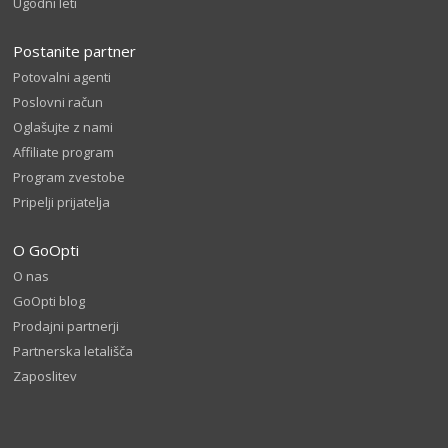
Ugodni leti
Postanite partner
Potovalni agenti
Poslovni račun
Oglašujte z nami
Affiliate program
Program zvestobe
Pripelji prijatelja
O GoOpti
O nas
GoOpti blog
Prodajni partnerji
Partnerska letališča
Zaposlitev