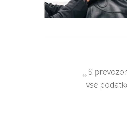
S prevozom
vse podatke