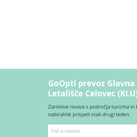
GoOpti prevoz Glavna 
Letališče Celovec (KLU
Zanimive novice s področja turizma in 
nabiralnik prispeli vsak drugi teden.