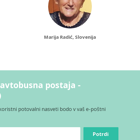
Marija Radić, Slovenija
avtobusna postaja -
)
koristni potovalni nasveti bodo v vaš e-poštni
Potrdi