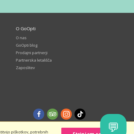
O GoOpti
O nas
GoOpti blog
Prodajni partnerji
Partnerska letališča
Zaposlitev
💬
itvijo piškotkov, potrebnih
Strinjam se