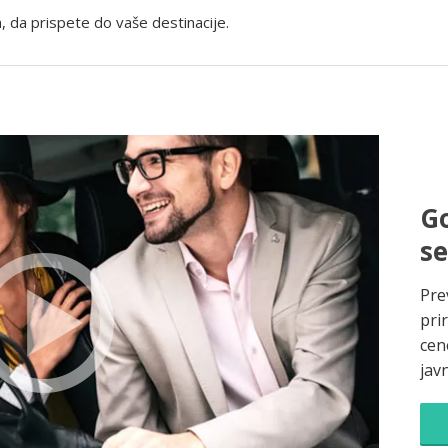
, da prispete do vaše destinacije.
Go
s
Pre
pri
cene
jav