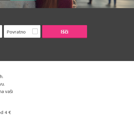
Povratno
h.
vu.
na vaši
od 4 €