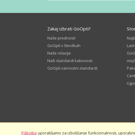
Zakaj izbrati GoOpti?
Sto
Naše prednosti
Naj
GoOpti v številkah
Last
Naše relacije
GoOp
Naši standardi kakovosti
moj
GoOpti varnostni standardi
Pake
Cen
Ugod
Piškotke
uporabljamo za izboljšanje funkcionalnosti, uporabnišk