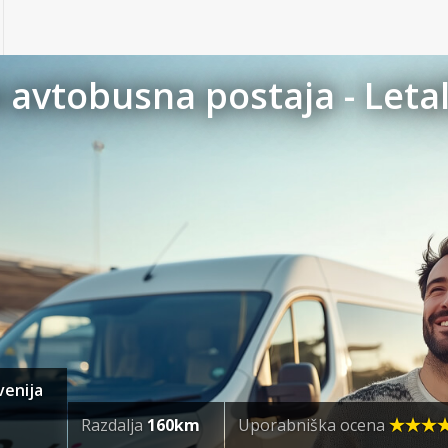
avtobusna postaja - Letal
venija
Razdalja
160km
Uporabniška ocena