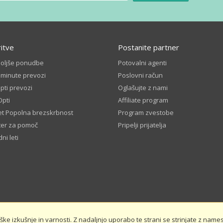
ritve
Postanite partner
boljše ponudbe
Potovalni agenti
 minute prevozi
Poslovni račun
ti prevozi
Oglašujte z nami
Opti
Affiliate program
t Popolna brezskrbnost
Program zvestobe
ter za pomoč
Pripelji prijatelja
ni leti
e izkušnje in varnosti. Z nadaljnjo uporabo te strani se strinjate z namest