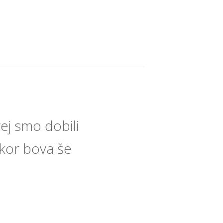
ej smo dobili
akor bova še