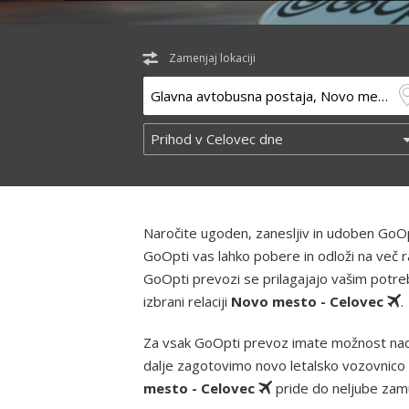
Zamenjaj lokaciji
Naročite ugoden, zanesljiv in udoben GoOp
GoOpti vas lahko pobere in odloži na več r
GoOpti prevozi se prilagajajo vašim potreb
izbrani relaciji
Novo mesto - Celovec
.
Za vsak GoOpti prevoz imate možnost nad
dalje zagotovimo novo letalsko vozovnico 
mesto - Celovec
pride do neljube zamu