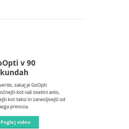
Opti v 90
ekundah
verite, zakaj je GoOpti
ročnejši kot vaš osebni avto,
jši kot taksi in zanesljivejši od
nega prevoza.
Poglej video