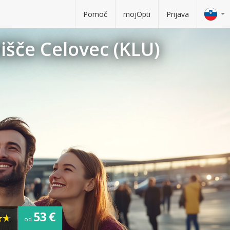
Pomoč
mojOpti
Prijava
išče Celovec (KLU)
53 €
od