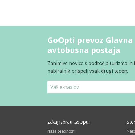
GoOpti prevoz Glavna 
avtobusna postaja
Zanimive novice s področja turizma in 
nabiralnik prispeli vsak drugi teden.
Zakaj izbrati GoOpti?
Sto
Naše prednosti
Naj