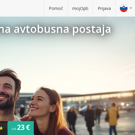
Pomoč
mojOpti
Prijava
vna avtobusna postaja
23 €
od