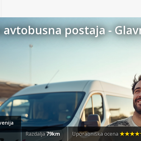
 avtobusna postaja - Gla
venija
Razdalja
79km
Uporabniška ocena