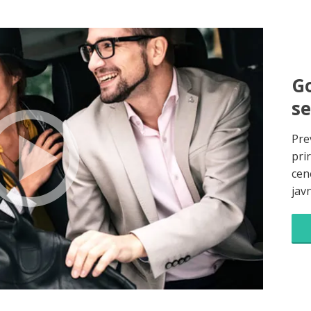
Go
s
Pre
pri
cene
jav