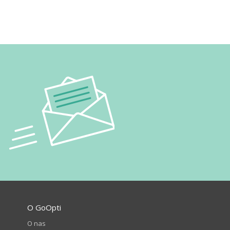
O GoOpti
O nas