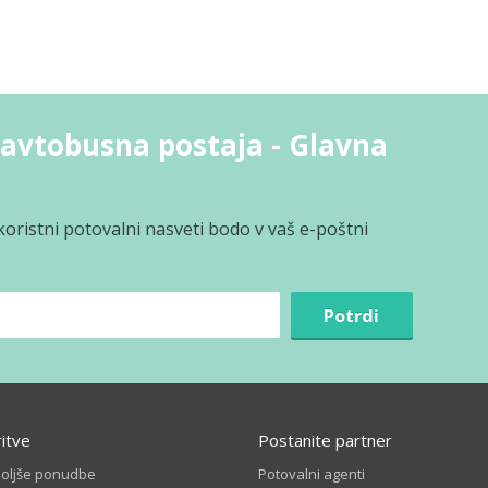
avtobusna postaja - Glavna
koristni potovalni nasveti bodo v vaš e-poštni
Potrdi
ritve
Postanite partner
boljše ponudbe
Potovalni agenti