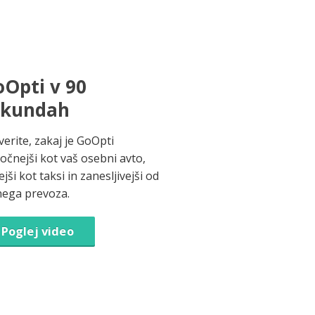
Opti v 90
ekundah
verite, zakaj je GoOpti
ročnejši kot vaš osebni avto,
jši kot taksi in zanesljivejši od
nega prevoza.
Poglej video