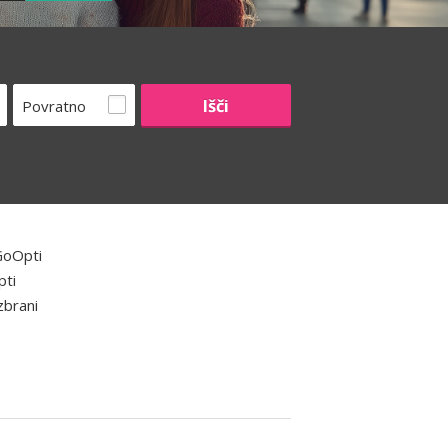
Povratno
GoOpti
pti
zbrani