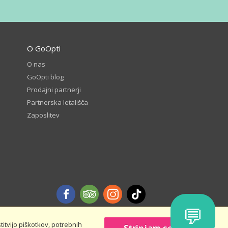
O GoOpti
O nas
GoOpti blog
Prodajni partnerji
Partnerska letališča
Zaposlitev
💬
itvijo piškotkov, potrebnih
Strinjam se