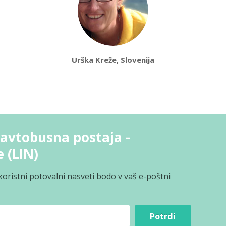
Urška Kreže, Slovenija
avtobusna postaja -
e (LIN)
koristni potovalni nasveti bodo v vaš e-poštni
Potrdi