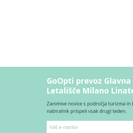
GoOpti prevoz Glavna 
Letališče Milano Linat
Zanimive novice s področja turizma in 
nabiralnik prispeli vsak drugi teden.