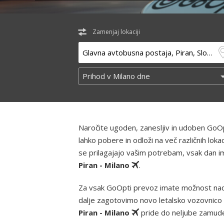
Zamenjaj lokaciji
Naročite ugoden, zanesljiv in udoben GoOp
lahko pobere in odloži na več različnih lo
se prilagajajo vašim potrebam, vsak dan ima
Piran - Milano
.
Za vsak GoOpti prevoz imate možnost nad
dalje zagotovimo novo letalsko vozovnico 
Piran - Milano
pride do neljube zamude 