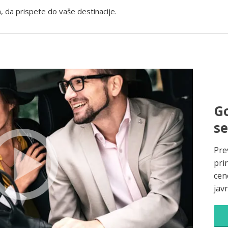
, da prispete do vaše destinacije.
Go
s
Pre
pri
cene
jav