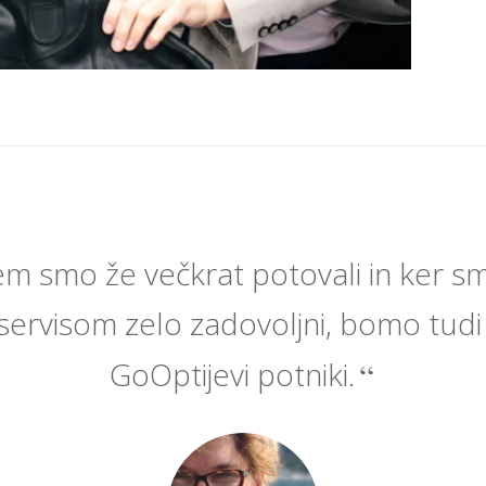
m smo že večkrat potovali in ker sm
 servisom zelo zadovoljni, bomo tudi
GoOptijevi potniki.