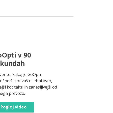
Opti v 90
ekundah
verite, zakaj je GoOpti
ročnejši kot vaš osebni avto,
jši kot taksi in zanesljivejši od
nega prevoza.
Poglej video