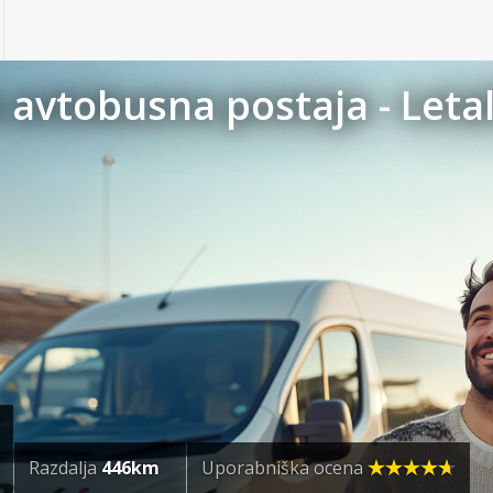
avtobusna postaja - Letal
Razdalja
446km
Uporabniška ocena