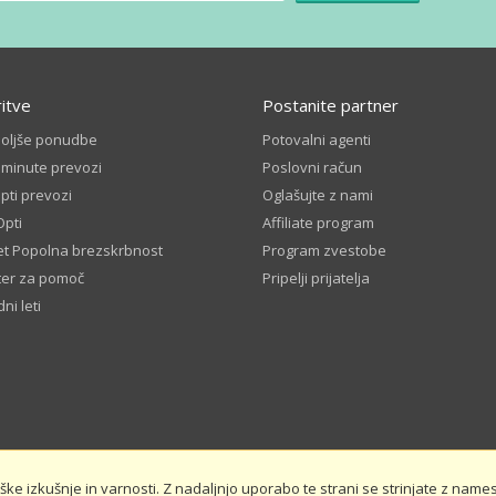
ritve
Postanite partner
boljše ponudbe
Potovalni agenti
 minute prevozi
Poslovni račun
ti prevozi
Oglašujte z nami
Opti
Affiliate program
t Popolna brezskrbnost
Program zvestobe
ter za pomoč
Pripelji prijatelja
ni leti
e izkušnje in varnosti. Z nadaljnjo uporabo te strani se strinjate z namest