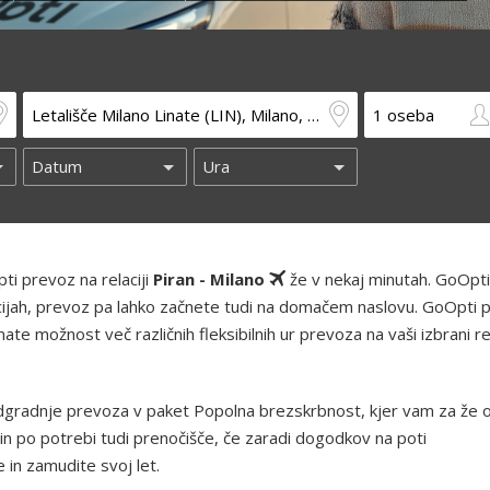
ti prevoz na relaciji
Piran - Milano
že v nekaj minutah. GoOpti
kacijah, prevoz pa lahko začnete tudi na domačem naslovu. GoOpti 
te možnost več različnih fleksibilnih ur prevoza na vaši izbrani rel
gradnje prevoza v paket Popolna brezskrbnost, kjer vam za že 
in po potrebi tudi prenočišče, če zaradi dogodkov na poti
in zamudite svoj let.