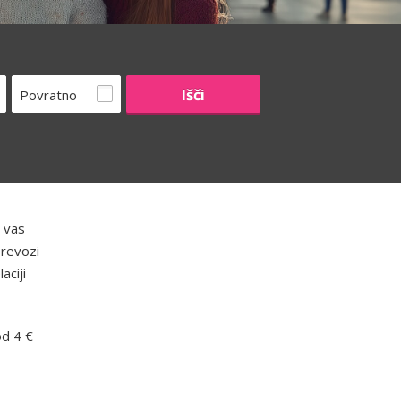
Povratno
 vas
prevozi
aciji
od 4 €