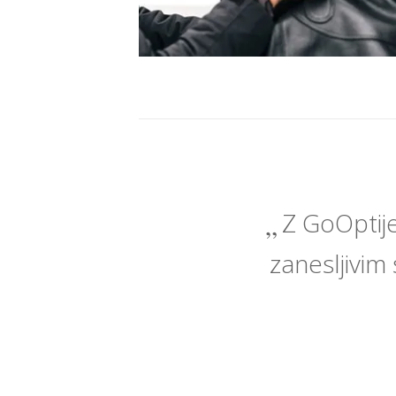
Z GoOptije
zanesljivim