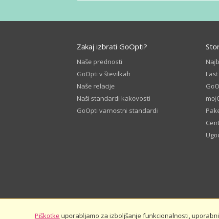
Zakaj izbrati GoOpti?
Sto
Naše prednosti
Naj
GoOpti v številkah
Last
Naše relacije
GoOp
Naši standardi kakovosti
moj
GoOpti varnostni standardi
Pake
Cen
Ugod
Piškotke
uporabljamo za izboljšanje funkcionalnosti, uporabnišk