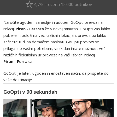
4,7/5 – ocena 12.000 potnikov
Naročite ugoden, zanesljiv in udoben GoOpti prevoz na
relaciji
Piran - Ferrara
že v nekaj minutah. GoOpti vas lahko
pobere in odloži na več različnih lokacijah, prevoz pa lahko
začnete tudi na domačem naslovu. GoOpti prevozi se
prilagajajo vašim potrebam, vsak dan imate možnost več
različnih fleksibilnih ur prevoza na vaši izbrani relaciji
Piran - Ferrara
.
GoOpti je hiter, ugoden in enostaven način, da prispete do
vaše destinacije.
GoOpti v 90 sekundah