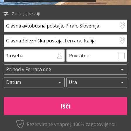
Zamenjaj lokaciji
Povratno
Rezervirajte vnaprej.
100% zagotovljeno!