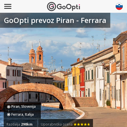
GoOpti prevoz Piran - Ferrara
Piran, Slovenija
Ferrara, Italija
Razdalja
298km
Uporabniška ocena