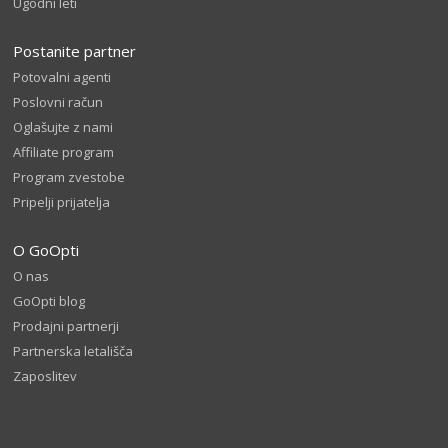
Ugodni leti
Postanite partner
Potovalni agenti
Poslovni račun
Oglašujte z nami
Affiliate program
Program zvestobe
Pripelji prijatelja
O GoOpti
O nas
GoOpti blog
Prodajni partnerji
Partnerska letališča
Zaposlitev