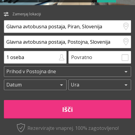
Zamenjaj lokaciji
Povratno
Rezervirajte vnaprej.
100% zagotovljeno!