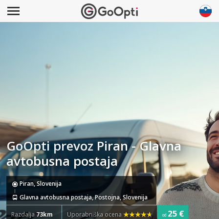
GoOpti prevoz Piran - Glavna
avtobusna postaja
Piran, Slovenija
Glavna avtobusna postaja, Postojna, Slovenija
25 €
Razdalja
73km
Uporabniška ocena
od