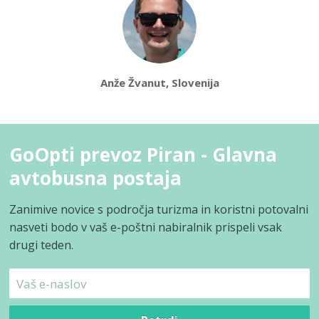
Anže Žvanut, Slovenija
GoOpti prevoz Piran - Glavna
avtobusna postaja
Zanimive novice s področja turizma in koristni potovalni
nasveti bodo v vaš e-poštni nabiralnik prispeli vsak
drugi teden.