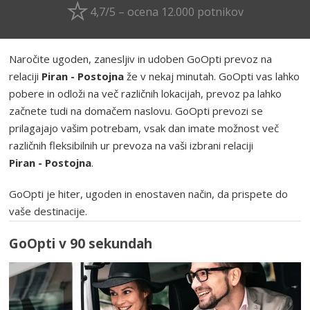
4,7/5 – ocena 12.000 potnikov
Naročite ugoden, zanesljiv in udoben GoOpti prevoz na
relaciji
Piran - Postojna
že v nekaj minutah. GoOpti vas lahko
pobere in odloži na več različnih lokacijah, prevoz pa lahko
začnete tudi na domačem naslovu. GoOpti prevozi se
prilagajajo vašim potrebam, vsak dan imate možnost več
različnih fleksibilnih ur prevoza na vaši izbrani relaciji
Piran - Postojna
.
GoOpti je hiter, ugoden in enostaven način, da prispete do
vaše destinacije.
GoOpti v 90 sekundah