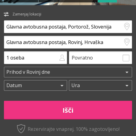
Zamenjaj lokaciji
Povratno
Rezervirajte vnaprej.
100% zagotovljeno!