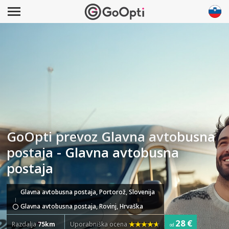
GoOpti prevoz Glavna avtobusna
postaja - Glavna avtobusna
postaja
Glavna avtobusna postaja, Portorož, Slovenija
Glavna avtobusna postaja, Rovinj, Hrvaška
28 €
Razdalja
75km
Uporabniška ocena
od