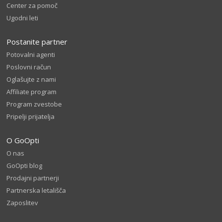
Center za pomoč
Ugodni leti
Postanite partner
Potovalni agenti
Poslovni račun
Oglašujte z nami
Affiliate program
Program zvestobe
Pripelji prijatelja
O GoOpti
O nas
GoOpti blog
Prodajni partnerji
Partnerska letališča
Zaposlitev