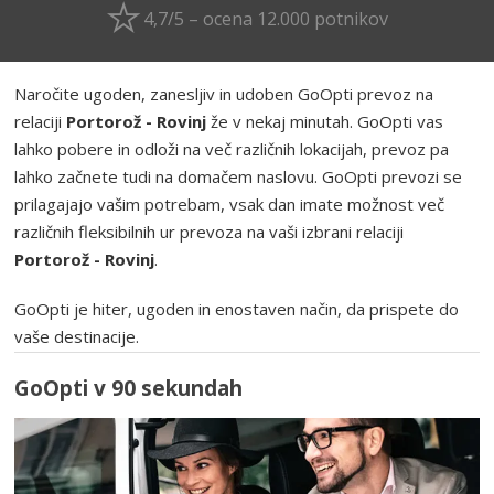
4,7/5 – ocena 12.000 potnikov
Naročite ugoden, zanesljiv in udoben GoOpti prevoz na
relaciji
Portorož - Rovinj
že v nekaj minutah. GoOpti vas
lahko pobere in odloži na več različnih lokacijah, prevoz pa
lahko začnete tudi na domačem naslovu. GoOpti prevozi se
prilagajajo vašim potrebam, vsak dan imate možnost več
različnih fleksibilnih ur prevoza na vaši izbrani relaciji
Portorož - Rovinj
.
GoOpti je hiter, ugoden in enostaven način, da prispete do
vaše destinacije.
GoOpti v 90 sekundah