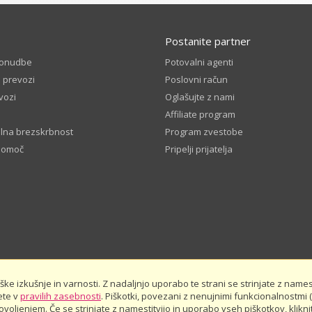
Postanite partner
ponudbe
Potovalni agenti
 prevozi
Poslovni račun
vozi
Oglašujte z nami
Affiliate program
lna brezskrbnost
Program zvestobe
pomoč
Pripelji prijatelja
e izkušnje in varnosti. Z nadaljnjo uporabo te strani se strinjate z namest
ete v
pravilih zasebnosti
. Piškotki, povezani z nenujnimi funkcionalnostmi (
oljenjem. Če se strinjate z namestitvijo in uporabo vseh piškotkov, kliknit
asebnosti
Javna finančna sredstva
Oceni nas in prihrani - pravila in p