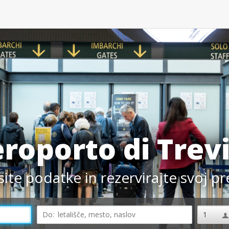
roporto di Trev
ite podatke in rezervirajte svoj p