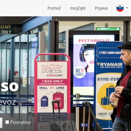
Pomoč
mojOpti
Prijava
iso
revoz
Povratno