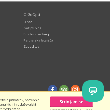
O GoOpti
O nas
GoOpti blog
Prodajni partnerji
Partnerska letališča
Zaposlitev
💬
itvijo piškotkov, potrebnih
Strinjam se
analitični in oglaševalski
e 'Strinjam se'.
ogoji
Rezerviraj vnaprej - pravila in pogoji