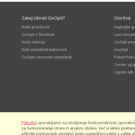
Zakaj izbrati GoOpti?
Storitve
Naše prednosti
Najboljše 
GoOpti v številkah
Last minute
Naše relacije
GoOpti pre
Naši standardi kakovosti
mojOpti
GoOpti varnostni standardi
Paket Popo
Center za 
Ugodni leti
Piškotke
uporabljamo za izboljšanje funkcionalnosti, uporabnišk
za funkcioniranje strani in analizo obiska. Več si lahko preber
piškotki partnerskih storitev), bodo nameščeni samo z vašim dov
© 2026
GoOpti International
Splošni pogoji
Pravila z