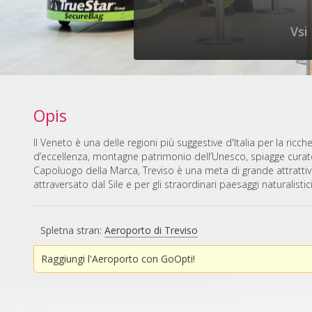
Vsi
Opis
Il Veneto è una delle regioni più suggestive d'Italia per la ricche
d’eccellenza, montagne patrimonio dell’Unesco, spiagge curate e
Capoluogo della Marca, Treviso è una meta di grande attrattiva 
attraversato dal Sile e per gli straordinari paesaggi naturalistici,
Spletna stran:
Aeroporto di Treviso
Raggiungi l'Aeroporto con GoOpti!