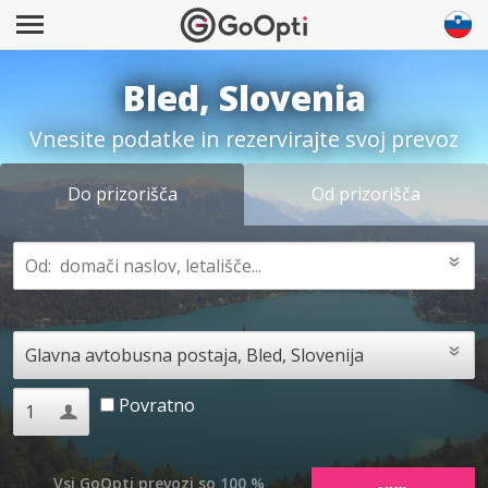
Bled, Slovenia
Vnesite podatke in rezervirajte svoj prevoz
Do prizorišča
Od prizorišča
Povratno
Vsi GoOpti prevozi so 100 %