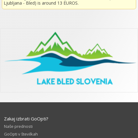
Ljubljana - Bled) is around 13 EUROS.
Zakaj izbrati GoOpti?
Naše prednosti
GoOpti v številkah