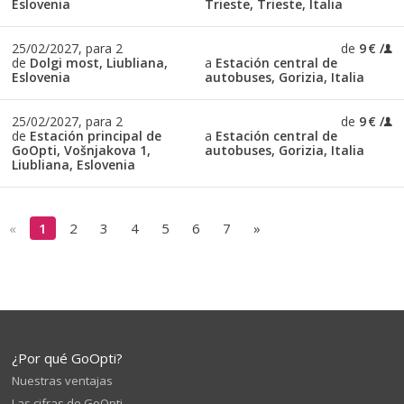
Eslovenia
Trieste, Trieste, Italia
25/02/2027, para 2
de
9 €
de
Dolgi most, Liubliana,
a
Estación central de
Eslovenia
autobuses, Gorizia, Italia
25/02/2027, para 2
de
9 €
de
Estación principal de
a
Estación central de
GoOpti, Vošnjakova 1,
autobuses, Gorizia, Italia
Liubliana, Eslovenia
«
1
2
3
4
5
6
7
»
¿Por qué GoOpti?
Nuestras ventajas
Las cifras de GoOpti