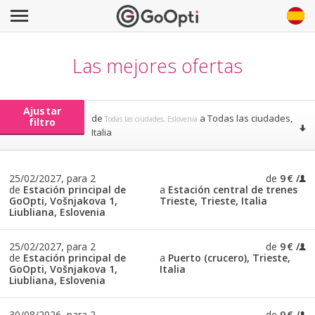
Las mejores ofertas
Ajustar
de
a
Todas las ciudades,
Todas las ciudades, Eslovenia
filtro
Italia
25/02/2027, para 2
de
9 €
de
Estación principal de
a
Estación central de trenes
GoOpti, Vošnjakova 1,
Trieste, Trieste, Italia
Liubliana, Eslovenia
25/02/2027, para 2
de
9 €
de
Estación principal de
a
Puerto (crucero), Trieste,
GoOpti, Vošnjakova 1,
Italia
Liubliana, Eslovenia
30/08/2026, para 2
de
9 €